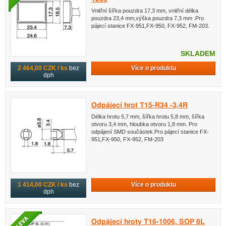
Vnitřní šířka pouzdra 17,3 mm, vnitřní délka
pouzdra 23,4 mm,výška pouzdra 7,3 mm .Pro
pájecí stanice FX-951,FX-950, FX-952, FM-203.
SKLADEM
Více o produktu
2 464,00 CZK / ks
bez
dph
Odpájecí hrot T15-R34 -3,4R
Délka hrotu 5,7 mm, šířka hrotu 5,8 mm, šířka
otvoru 3,4 mm, hloubka otvoru 1,8 mm. Pro
odpájení SMD součástek.Pro pájecí stanice FX-
951,FX-950, FX-952, FM-203
Více o produktu
1 414,00 CZK / ks
bez
dph
Odpájecí hroty T16-1006, SOP 8L