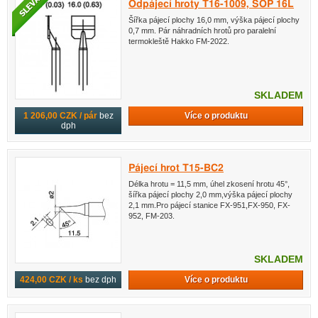
Odpájecí hroty T16-1009, SOP 16L
Šířka pájecí plochy 16,0 mm, výška pájecí plochy
0,7 mm. Pár náhradních hrotů pro paralelní
termokleště Hakko FM-2022.
SKLADEM
Více o produktu
1 206,00 CZK / pár
bez
dph
Pájecí hrot T15-BC2
Délka hrotu = 11,5 mm, úhel zkosení hrotu 45°,
šířka pájecí plochy 2,0 mm,výška pájecí plochy
2,1 mm.Pro pájecí stanice FX-951,FX-950, FX-
952, FM-203.
SKLADEM
Více o produktu
424,00 CZK / ks
bez dph