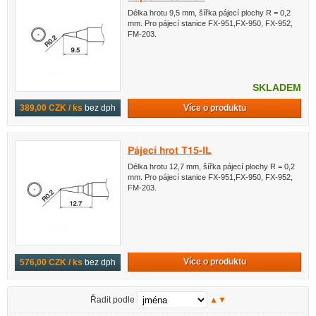
Délka hrotu 9,5 mm, šířka pájecí plochy R = 0,2
mm. Pro pájecí stanice FX-951,FX-950, FX-952,
FM-203.
SKLADEM
Více o produktu
389,00 CZK / ks
bez dph
Pájecí hrot T15-IL
Délka hrotu 12,7 mm, šířka pájecí plochy R = 0,2
mm. Pro pájecí stanice FX-951,FX-950, FX-952,
FM-203.
Více o produktu
576,00 CZK / ks
bez dph
Řadit podle
▲
▼