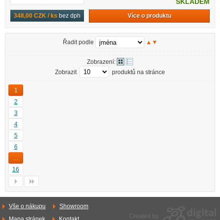
SKLADEM
Více o produktu
348,00 CZK / ks
bez dph
Řadit podle
▲
▼
Zobrazení:
Zobrazit
produktů na stránce
1
2
3
4
5
6
…
16
Vše o nákupu
Showroom
Created by
Mapa stránek
Kontakt