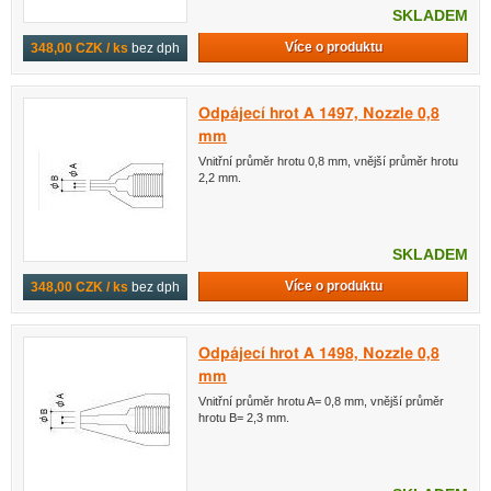
SKLADEM
Více o produktu
348,00 CZK / ks
bez dph
Odpájecí hrot A 1497, Nozzle 0,8
mm
Vnitřní průměr hrotu 0,8 mm, vnější průměr hrotu
2,2 mm.
SKLADEM
Více o produktu
348,00 CZK / ks
bez dph
Odpájecí hrot A 1498, Nozzle 0,8
mm
Vnitřní průměr hrotu A= 0,8 mm, vnější průměr
hrotu B= 2,3 mm.