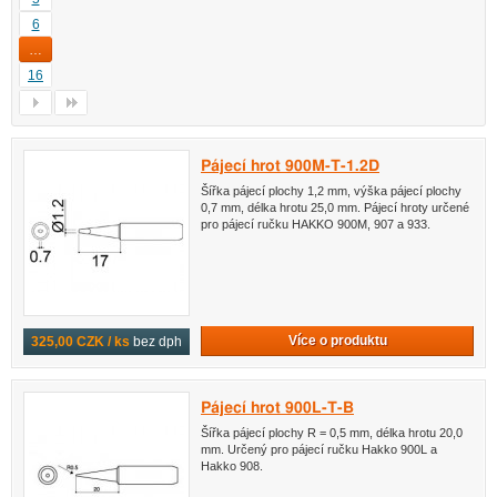
6
…
16
Pájecí hrot 900M-T-1.2D
Šířka pájecí plochy 1,2 mm, výška pájecí plochy
0,7 mm, délka hrotu 25,0 mm. Pájecí hroty určené
pro pájecí ručku HAKKO 900M, 907 a 933.
Více o produktu
325,00 CZK / ks
bez dph
Pájecí hrot 900L-T-B
Šířka pájecí plochy R = 0,5 mm, délka hrotu 20,0
mm. Určený pro pájecí ručku Hakko 900L a
Hakko 908.