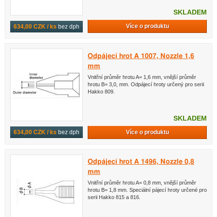
SKLADEM
Více o produktu
634,00 CZK / ks
bez dph
Odpájecí hrot A 1007, Nozzle 1,6
mm
Vnitřní průměr hrotu A= 1,6 mm, vnější průměr
hrotu B= 3,0, mm. Odpájecí hroty určený pro serii
Hakko 809.
SKLADEM
Více o produktu
634,00 CZK / ks
bez dph
Odpájecí hrot A 1496, Nozzle 0,8
mm
Vnitřní průměr hrotu A= 0,8 mm, vnější průměr
hrotu B= 1,8 mm. Speciální pájecí hroty určené pro
serii Hakko 815 a 816.