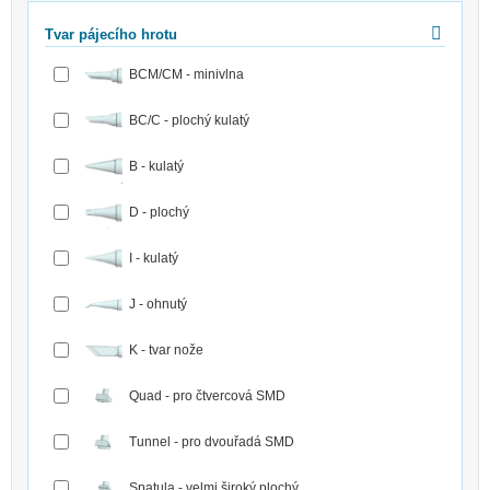
Tvar pájecího hrotu
BCM/CM - minivlna
BC/C - plochý kulatý
B - kulatý
D - plochý
I - kulatý
J - ohnutý
K - tvar nože
Quad - pro čtvercová SMD
Tunnel - pro dvouřadá SMD
Spatula - velmi široký plochý