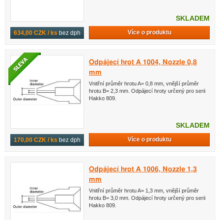
SKLADEM
Více o produktu
634,00 CZK / ks
bez dph
Odpájecí hrot A 1004, Nozzle 0,8
mm
Vnitřní průměr hrotu A= 0,8 mm, vnější průměr
hrotu B= 2,3 mm. Odpájecí hroty určený pro serii
Hakko 809.
SKLADEM
Více o produktu
170,00 CZK / ks
bez dph
Odpájecí hrot A 1006, Nozzle 1,3
mm
Vnitřní průměr hrotu A= 1,3 mm, vnější průměr
hrotu B= 3,0 mm. Odpájecí hroty určený pro serii
Hakko 809.