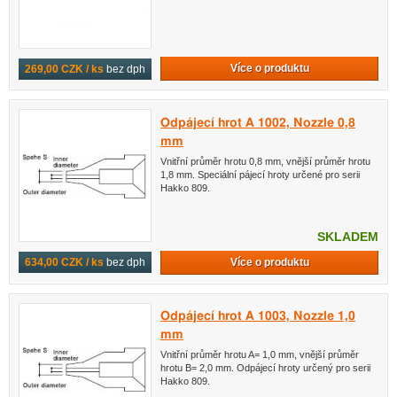
Více o produktu
269,00 CZK / ks
bez dph
Odpájecí hrot A 1002, Nozzle 0,8
mm
Vnitřní průměr hrotu 0,8 mm, vnější průměr hrotu
1,8 mm. Speciální pájecí hroty určené pro serii
Hakko 809.
SKLADEM
Více o produktu
634,00 CZK / ks
bez dph
Odpájecí hrot A 1003, Nozzle 1,0
mm
Vnitřní průměr hrotu A= 1,0 mm, vnější průměr
hrotu B= 2,0 mm. Odpájecí hroty určený pro serii
Hakko 809.