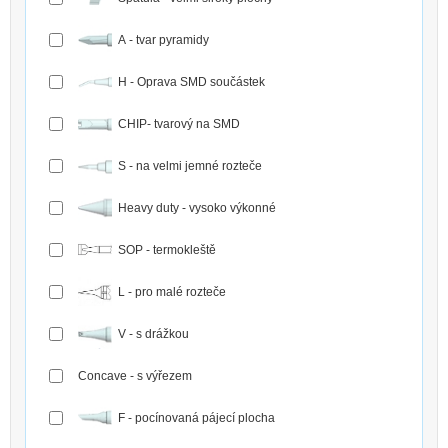
A - tvar pyramidy
H - Oprava SMD součástek
CHIP- tvarový na SMD
S - na velmi jemné rozteče
Heavy duty - vysoko výkonné
SOP - termokleště
L - pro malé rozteče
V - s drážkou
Concave - s výřezem
F - pocínovaná pájecí plocha