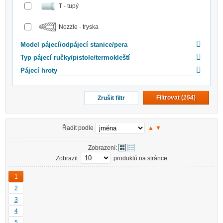
T - tupý
Nozzle - tryska
Model pájecí/odpájecí stanice/pera
Typ pájecí ručky/pistole/termokleští
Pájecí hroty
Filtrovat (
154
)
Zrušit filtr
Řadit podle
▲
▼
Zobrazení:
Zobrazit
produktů na stránce
1
2
3
4
5