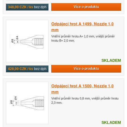
Více o produktu
348,00 CZK / ks
bez dph
Odpájecí hrot A 1499, Nozzle 1,0
mm
Vnitřní průměr hrotu A= 1,0 mm, vnější průměr
hrotu B= 2,0 mm.
SKLADEM
Více o produktu
428,00 CZK / ks
bez dph
Odpájecí hrot A 1500, Nozzle 1,0
mm
Vnitřní průměr hrotu 0,8 mm, vnější průměr hrotu
2,3 mm.
SKLADEM