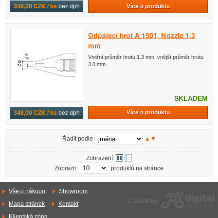
Více o produktu
348,00 CZK / ks
bez dph
Odpájecí hrot A 1501, Nozzle 1,3
mm
Vnitřní průměr hrotu 1.3 mm, vnější průměr hrotu
3.0 mm.
SKLADEM
Více o produktu
348,00 CZK / ks
bez dph
Řadit podle
▲
▼
Zobrazení:
Zobrazit
produktů na stránce
Vše o nákupu
Showroom
Created by
Mapa stránek
Kontakt
Klientská zóna