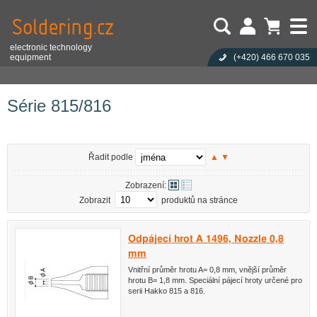
electronic technology
equipment
(+420)
466 670 035
Uživatel:
Nákupní košík je prázdný!
Eshop
Pájecí technika
Pájecí hroty
Hakko
Série 815/816
Heslo:
Počet produktů:
0
Obsah košíku
Zapoměli jste heslo?
Série 815/816
Cena celkem:
0,00 CZK
Přihlásit
Nová registrace
Řadit podle
▲
▼
Zobrazení:
Zobrazit
produktů na stránce
Odpájecí hrot A 1496, Nozzle 0,8
mm
Vnitřní průměr hrotu A= 0,8 mm, vnější průměr
hrotu B= 1,8 mm. Speciální pájecí hroty určené pro
serii Hakko 815 a 816.