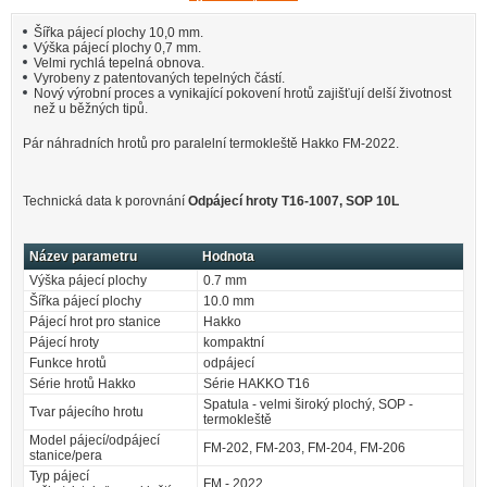
Šířka pájecí plochy 10,0 mm.
Výška pájecí plochy 0,7 mm.
Velmi rychlá tepelná obnova.
Vyrobeny z patentovaných tepelných částí.
Nový výrobní proces a vynikající pokovení hrotů zajišťují delší životnost
než u běžných tipů.
Pár náhradních hrotů pro paralelní termokleště Hakko FM-2022.
Technická data k porovnání
Odpájecí hroty T16-1007, SOP 10L
Název parametru
Hodnota
Výška pájecí plochy
0.7 mm
Šířka pájecí plochy
10.0 mm
Pájecí hrot pro stanice
Hakko
Pájecí hroty
kompaktní
Funkce hrotů
odpájecí
Série hrotů Hakko
Série HAKKO T16
Spatula - velmi široký plochý, SOP -
Tvar pájecího hrotu
termokleště
Model pájecí/odpájecí
FM-202, FM-203, FM-204, FM-206
stanice/pera
Typ pájecí
FM - 2022