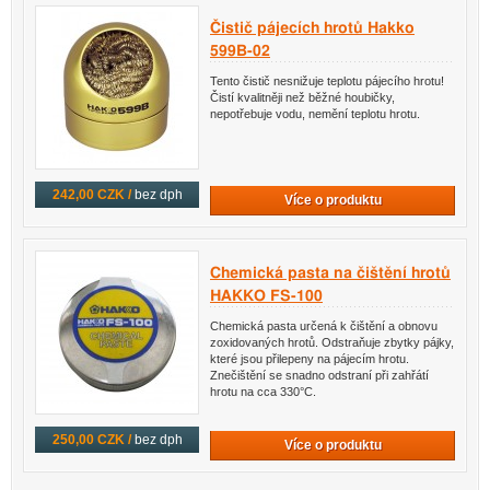
Čistič pájecích hrotů Hakko
599B-02
Tento čistič nesnižuje teplotu pájecího hrotu!
Čistí kvalitněji než běžné houbičky,
nepotřebuje vodu, nemění teplotu hrotu.
242,00 CZK /
bez dph
Více o produktu
Chemická pasta na čištění hrotů
HAKKO FS-100
Chemická pasta určená k čištění a obnovu
zoxidovaných hrotů. Odstraňuje zbytky pájky,
které jsou přilepeny na pájecím hrotu.
Znečištění se snadno odstraní při zahřátí
hrotu na cca 330°C.
250,00 CZK /
bez dph
Více o produktu