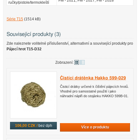
FM - 2021, FM - 2027, FM - 2028
ručky/pistole/termokleští
Série T15
(1514 kB)
Související produkty (3)
Zde naleznete volitelné příslušenství, alternativní a související produkty pro
Pájecí hrot T15-D32
Zobrazení:
Čistící drátěnka Hakko 599-029
Čisticí drátky určené k čištění pájecích hrotů.
Vhodné pro samostatné použití i jako
náhradní náplň do stojánku HAKKO 599B-01.
106,00 CZK /
bez dph
Více o produktu