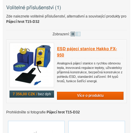
Volitelné příslušenství (1)
Zde naleznete volitelné příslušenství, alternativní a související produkty pro
Pájecí hrot T15-D32
Zobrazení:
ESD pájecí stanice Hakko FX-
950
Analogová pájecí stanice s rychlou obnovou
tepla, inovovaná regulace teploty, uživatelsky
příjemná konstrukce, bezpečná konstrukce z
pohledu ESD, standardní zařízení: 84 typů
hrotů, funkce šetřící energii.
7 356,00 CZK /
bez dph
Více o produktu
Prohlédněte si fotografie
Pájecí hrot T15-D32