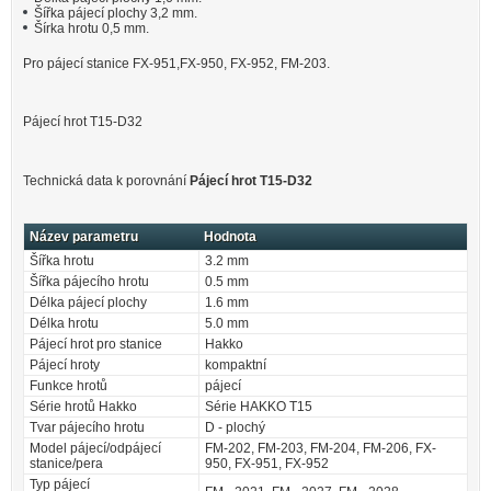
Šířka pájecí plochy 3,2 mm.
Šírka hrotu 0,5 mm.
Pro pájecí stanice FX-951,FX-950, FX-952, FM-203.
Pájecí hrot T15-D32
Technická data k porovnání
Pájecí hrot T15-D32
Název parametru
Hodnota
Šířka hrotu
3.2 mm
Šířka pájecího hrotu
0.5 mm
Délka pájecí plochy
1.6 mm
Délka hrotu
5.0 mm
Pájecí hrot pro stanice
Hakko
Pájecí hroty
kompaktní
Funkce hrotů
pájecí
Série hrotů Hakko
Série HAKKO T15
Tvar pájecího hrotu
D - plochý
Model pájecí/odpájecí
FM-202, FM-203, FM-204, FM-206, FX-
stanice/pera
950, FX-951, FX-952
Typ pájecí