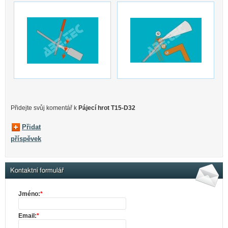
Přidejte svůj komentář k
Pájecí hrot T15-D32
Přidat
příspěvek
Kontaktní formulář
Jméno:
*
Email:
*