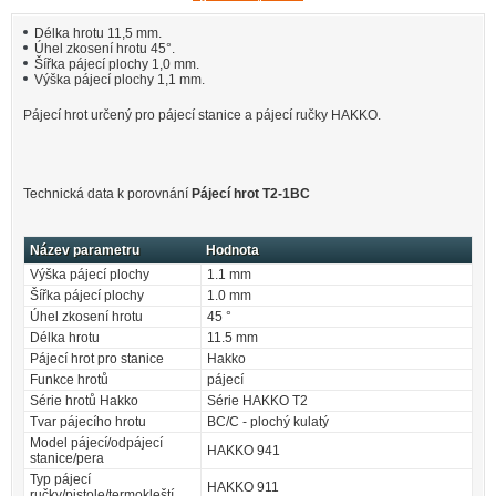
Délka hrotu 11,5 mm.
Úhel zkosení hrotu 45°.
Šířka pájecí plochy 1,0 mm.
Výška pájecí plochy 1,1 mm.
Pájecí hrot určený pro pájecí stanice a pájecí ručky HAKKO.
Technická data k porovnání
Pájecí hrot T2-1BC
Název parametru
Hodnota
Výška pájecí plochy
1.1 mm
Šířka pájecí plochy
1.0 mm
Úhel zkosení hrotu
45 °
Délka hrotu
11.5 mm
Pájecí hrot pro stanice
Hakko
Funkce hrotů
pájecí
Série hrotů Hakko
Série HAKKO T2
Tvar pájecího hrotu
BC/C - plochý kulatý
Model pájecí/odpájecí
HAKKO 941
stanice/pera
Typ pájecí
HAKKO 911
ručky/pistole/termokleští