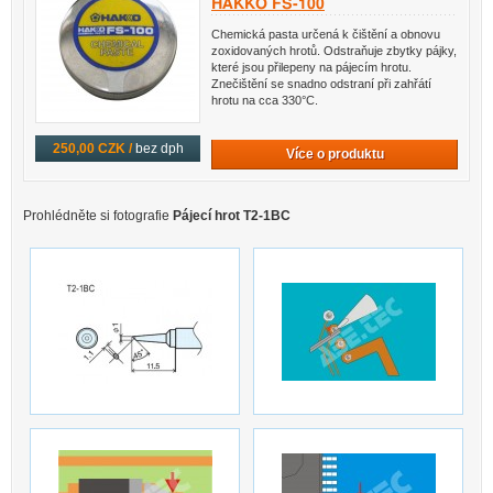
HAKKO FS-100
Chemická pasta určená k čištění a obnovu
zoxidovaných hrotů. Odstraňuje zbytky pájky,
které jsou přilepeny na pájecím hrotu.
Znečištění se snadno odstraní při zahřátí
hrotu na cca 330°C.
250,00 CZK /
bez dph
Více o produktu
Prohlédněte si fotografie
Pájecí hrot T2-1BC