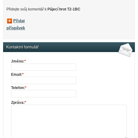
Přidejte svůj komentář k
Pájecí hrot T2-1BC
Přidat
příspěvek
Kontaktní formulář
Jméno:
*
Email:
*
Telefon:
*
Zpráva:
*