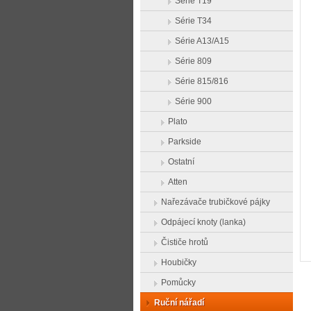
Série T19
Série T34
Série A13/A15
Série 809
Série 815/816
Série 900
Plato
Parkside
Ostatní
Atten
Nařezávače trubičkové pájky
Odpájecí knoty (lanka)
Čističe hrotů
Houbičky
Pomůcky
Ruční nářadí