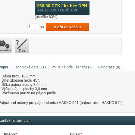
268,00
CZK / ks bez DPH
324,28
CZK / ks vč. DPH
(ušetříte 63%)
ks
Vložit do košíku
Popis
Technická data (11)
Volitelné příslušenství (3)
Fotografie (8)
Délka hrotu 10,0 mm.
Úhel zkosení hrotu 45°.
Šířka pájecí plochy 3,0 mm.
Výška pájecí plochy 3,0 mm.
Pocínován pouze na pájecí ploše.
Pájecí hrot určený pro pájecí stanice HAKKO 941 (pájecí ručku HAKKO 911).
ontaktní formulář
Jméno:
*
Email:
*