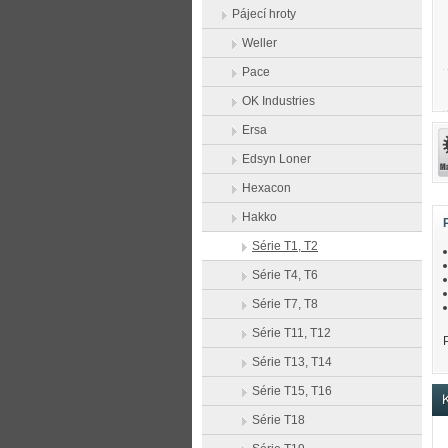
Pájecí hroty
Weller
Pace
OK Industries
Ersa
Edsyn Loner
Hexacon
Hakko
Série T1, T2
Série T4, T6
Série T7, T8
Série T11, T12
Série T13, T14
Série T15, T16
K
Série T18