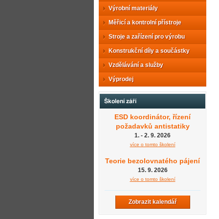
Výrobní materiály
Měřicí a kontrolní přístroje
Stroje a zařízení pro výrobu
Konstrukční díly a součástky
Vzdělávání a služby
Výprodej
Školení září
ESD koordinátor, řízení
požadavků antistatiky
1. - 2. 9. 2026
více o tomto školení
Teorie bezolovnatého pájení
15. 9. 2026
více o tomto školení
Zobrazit kalendář