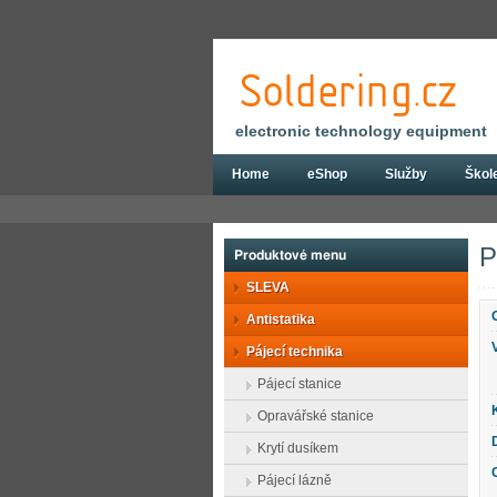
electronic technology equipment
Home
eShop
Služby
Škol
Eshop
Pájecí technika
Pájecí hroty
P
Produktové menu
SLEVA
Antistatika
Pájecí technika
Pájecí stanice
Opravářské stanice
Krytí dusíkem
Pájecí lázně