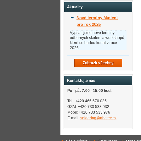
Aktuality
Nové termíny školení
pro rok 2026
Vypsali jsme nové termíny
odborných školení a workshopů,
které se budou konat v roce
2026.
Zobrazit všechny
Kontaktujte nás
Po - pá: 7:00 - 15:00 hod.
Tel.: +420 466 670 035
GSM: +420 733 533 932
Mobil: +420
733 533 976
E-mail:
soldering@abetec.cz