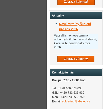
Zobrazit kalendář
Aktuality
Nové termíny školení
pro rok 2026
Vypsali jsme nové termíny
odborných školení a workshopů,
které se budou konat v roce
2026.
Zobrazit všechny
Kontaktujte nás
Po - pá: 7:00 - 15:00 hod.
Tel.: +420 466 670 035
GSM: +420 733 533 932
Mobil: +420
733 533 976
E-mail:
soldering@abetec.cz