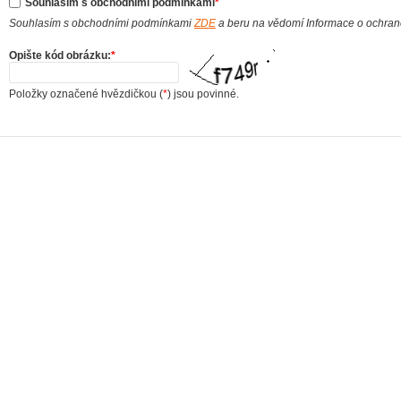
Souhlasím s obchodními podmínkami
*
Souhlasím s obchodními podmínkami
ZDE
a beru na vědomí Informace o ochra
Opište kód obrázku:
*
Položky označené hvězdičkou (
*
) jsou povinné.