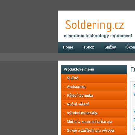
electronic technology equipment
Home
eShop
Služby
Škol
Eshop
Stroje a zařízení pro výrobu
Di
D
Produktové menu
SLEVA
Antistatika
Pájecí technika
Ruční nářadí
Výrobní materiály
Měřicí a kontrolní přístroje
Stroje a zařízení pro výrobu