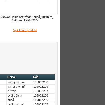
vkovací jehla bez závitu, žlutá, 10,9mm,
0,64mm, kalibr 20G
Vytisknout produkt
Barva
Kód
transparentní
105002258
transparentní
105002259
růžová
105002257
světle žlutá
105002266
žlutá
105002265
světle zelená
105002267