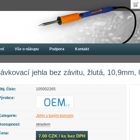
Uži
Nák
Hes
Poč
Zap
Cen
Nov
ení
Vše o nákupu
Podpora
Kontakt
spenzery
Dispenzní jehly
Jehly s tupým koncem
Dávkovací jehla bez z
ávkovací jehla bez závitu, žlutá, 10,9mm,
Obj. číslo:
105002265
Výrobce:
Kategorie:
Jehly s tupým koncem
Dostupnost:
skladem
Cena:
7,00
CZK / ks bez DPH