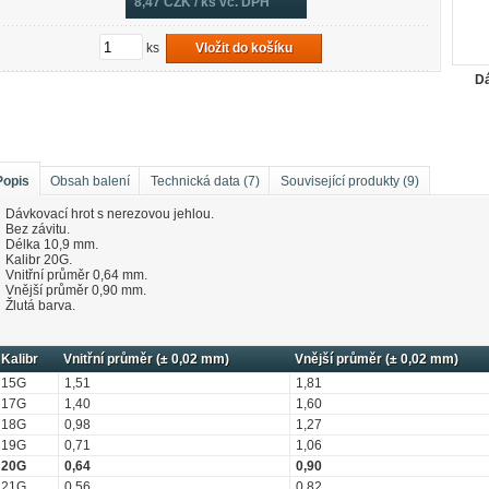
8,47
CZK / ks vč. DPH
ks
Vložit do košíku
Dá
Popis
Obsah balení
Technická data (7)
Související produkty (9)
Dávkovací hrot s nerezovou jehlou.
Bez závitu.
Délka 10,9 mm.
Kalibr 20G.
Vnitřní průměr 0,64 mm.
Vnější průměr 0,90 mm.
Žlutá barva.
Kalibr
Vnitřní průměr (± 0,02 mm)
Vnější průměr (± 0,02 mm)
15G
1,51
1,81
17G
1,40
1,60
18G
0,98
1,27
19G
0,71
1,06
20G
0,64
0,90
21G
0,56
0,82