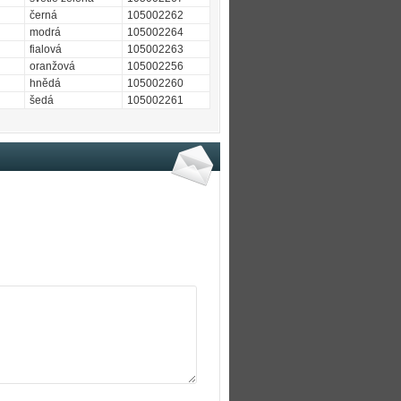
černá
105002262
modrá
105002264
fialová
105002263
oranžová
105002256
hnědá
105002260
šedá
105002261