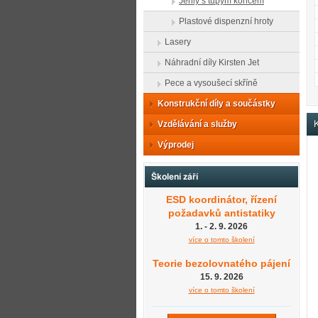
Jehly s tupým koncem
Plastové dispenzní hroty
Lasery
Náhradní díly Kirsten Jet
Pece a vysoušecí skříně
Konstrukční díly a součástky
Vzdělávání a služby
K
Výprodej
Školení září
ESD koordinátor, řízení
požadavků antistatiky
1. - 2. 9. 2026
více o tomto školení
Teorie bezolovnatého pájení
15. 9. 2026
více o tomto školení