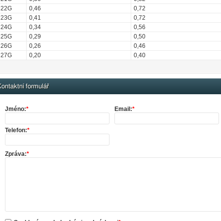
22G
0,46
0,72
23G
0,41
0,72
24G
0,34
0,56
25G
0,29
0,50
26G
0,26
0,46
27G
0,20
0,40
ontaktní formulář
Jméno:
*
Email:
*
Telefon:
*
Zpráva:
*