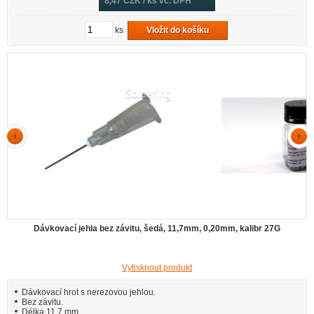
8,47
CZK / ks vč. DPH
ks
Vložit do košíku
Dávkovací jehla bez závitu, šedá, 11,7mm, 0,20mm, kalibr 27G
Vytisknout produkt
Dávkovací hrot s nerezovou jehlou.
Bez závitu.
Délka 11,7 mm.