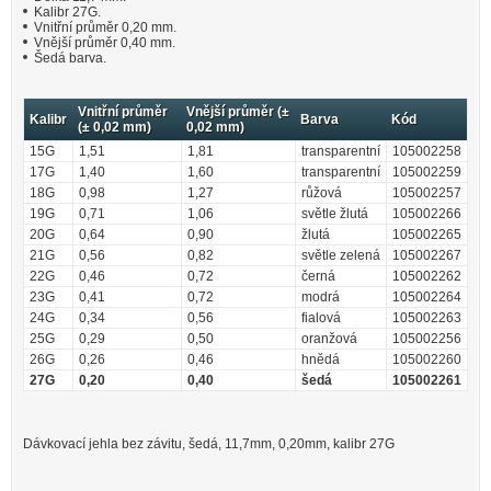
Kalibr 27G.
Vnitřní průměr 0,20 mm.
Vnější průměr 0,40 mm.
Šedá barva.
Vnitřní průměr
Vnější průměr (±
Kalibr
Barva
Kód
(± 0,02 mm)
0,02 mm)
15G
1,51
1,81
transparentní
105002258
17G
1,40
1,60
transparentní
105002259
18G
0,98
1,27
růžová
105002257
19G
0,71
1,06
světle žlutá
105002266
20G
0,64
0,90
žlutá
105002265
21G
0,56
0,82
světle zelená
105002267
22G
0,46
0,72
černá
105002262
23G
0,41
0,72
modrá
105002264
24G
0,34
0,56
fialová
105002263
25G
0,29
0,50
oranžová
105002256
26G
0,26
0,46
hnědá
105002260
27G
0,20
0,40
šedá
105002261
Dávkovací jehla bez závitu, šedá, 11,7mm, 0,20mm, kalibr 27G