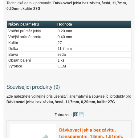
Technická data k porovnání
Dávkovací jehla bez závitu, šedá, 11,7mm,
0,20mm, kalibr 27G
Název parametru
Hodnota
Vnitřní průměr jehly
0.20 mm
Vnější průměr hrotu
0.40 mm
Kalibr
27
Délka
11.7 mm
Barva
šedá
Obsah balení
1 ks
Výrobce
OEM
Související produkty (9)
Zde naleznete volitelné příslušenství, alternativní a související produkty pro
Dávkovací jehla bez závitu, šedá, 11,7mm, 0,20mm, kalibr 27G
Zobrazení:
Dávkovací jehla bez závitu,
transparentní, 13mm, 1,51mm,