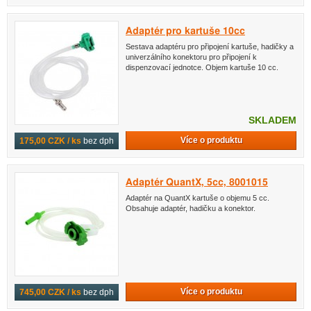
Adaptér pro kartuše 10cc
Sestava adaptéru pro připojení kartuše, hadičky a
univerzálního konektoru pro připojení k
dispenzovací jednotce. Objem kartuše 10 cc.
SKLADEM
Více o produktu
175,00 CZK / ks
bez dph
Adaptér QuantX, 5cc, 8001015
Adaptér na QuantX kartuše o objemu 5 cc.
Obsahuje adaptér, hadičku a konektor.
Více o produktu
745,00 CZK / ks
bez dph