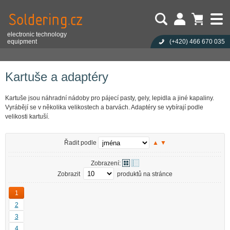
electronic technology
equipment
(+420)
466 670 035
Uživatel:
Nákupní košík je prázdný!
Eshop
Stroje a zařízení pro výrobu
Dispenzery
Kartuše a adaptéry
Heslo:
Počet produktů:
0
Obsah košíku
Zapoměli jste heslo?
Kartuše a adaptéry
Cena celkem:
0,00 CZK
Přihlásit
Nová registrace
Kartuše jsou náhradní nádoby pro pájecí pasty, gely, lepidla a jiné kapaliny.
Vyrábějí se v několika velikostech a barvách. Adaptéry se vybírají podle
velikosti kartuší.
Řadit podle
▲
▼
Zobrazení:
Zobrazit
produktů na stránce
1
2
3
4