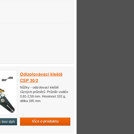
Odizolovávací kleště
CSP 30/2
Nůžky - odizolovací kleště
různých průměrů. Průměr vodiče
0,81-2,59 mm. Hmotnost 102 g,
délka 165 mm.
Více o produktu
s
bez dph