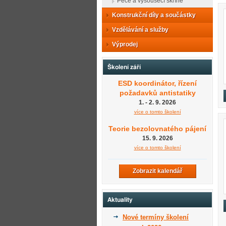
Pece a vysoušecí skříně
Konstrukční díly a součástky
Vzdělávání a služby
Výprodej
Školení září
ESD koordinátor, řízení
požadavků antistatiky
1. - 2. 9. 2026
více o tomto školení
Teorie bezolovnatého pájení
15. 9. 2026
více o tomto školení
Zobrazit kalendář
Aktuality
Nové termíny školení