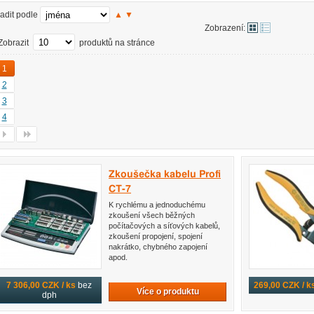
adit podle
▲
▼
Zobrazení:
Zobrazit
produktů na stránce
1
2
3
4
Zkoušečka kabelu Profi
CT-7
K rychlému a jednoduchému
zkoušení všech běžných
počítačových a síťových kabelů,
zkoušení propojení, spojení
nakrátko, chybného zapojení
apod.
7 306,00 CZK / ks
bez
269,00 CZK / k
Více o produktu
dph