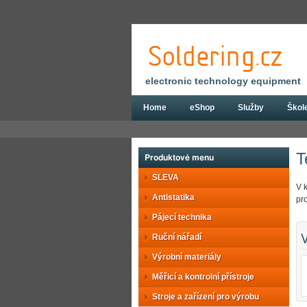
electronic technology equipment
Home
eShop
Služby
Škol
Eshop
Stroje a zařízení pro výrobu
Te
T
Produktové menu
SLEVA
V 
Antistatika
pro
Pájecí technika
Ruční nářadí
V
Výrobní materiály
Měřicí a kontrolní přístroje
Stroje a zařízení pro výrobu