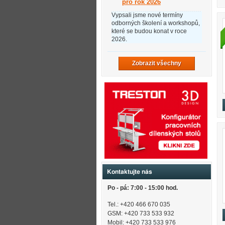
pro rok 2026
Vypsali jsme nové termíny
odborných školení a workshopů,
které se budou konat v roce
2026.
Zobrazit všechny
Kontaktujte nás
Po - pá: 7:00 - 15:00 hod.
Tel.: +420 466 670 035
GSM: +420 733 533 932
Mobil: +420
733 533 976