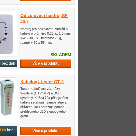
Odizolovací nástroj SF
40/1
Nástroj pro odizolování vodičů a
kabelů o průměru 0,25 až 1,0 mm.
AWG 30-18. Hmotnost 22 g,
rozměry 50 x 55 mm.
SKLADEM
Více o produktu
s
bez dph
Kabelový tester CT-2
Tester kabelů pro zástrčky
Western (UTP/STP) a BNC
systémy. Každá žíla připojeného
kabelu se zkouší samostatně a
přiřazení se zobrazuje pomocí
přehledného LED sloupcového
grafu.
/ ks
bez
Více o produktu