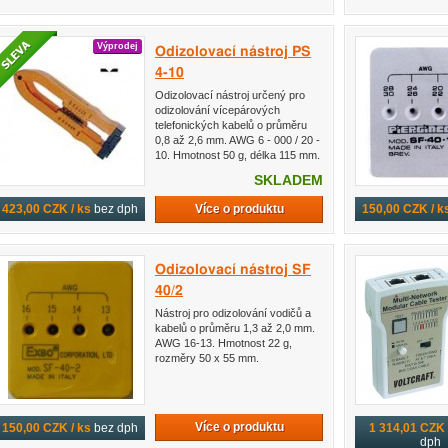
Výprodej
Odizolovací nástroj PS
4-10
Odizolovací nástroj určený pro
odizolování vícepárových
telefonických kabelů o průměru
0,8 až 2,6 mm. AWG 6 - 000 / 20 -
10. Hmotnost 50 g, délka 115 mm.
SKLADEM
Více o produktu
423,00 CZK / ks
bez dph
150,00 CZK / k
Odizolovací nástroj SF
40/2
Nástroj pro odizolování vodičů a
kabelů o průměru 1,3 až 2,0 mm.
AWG 16-13. Hmotnost 22 g,
rozměry 50 x 55 mm.
Více o produktu
150,00 CZK / ks
bez dph
1 314,01 CZK 
dph