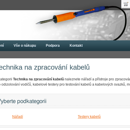
Uži
Nák
Hes
Poč
Zap
Cen
Nov
ení
Vše o nákupu
Podpora
Kontakt
chnika na zpracování kabelů
echnika na zpracování kabelů
kategorii
Technika na zpracování kabelů
naleznete nářadí a přístroje pro zpracován
 odizolování vodičů, kabelové testery pro testování kabelů a kabelových svazků, měři
yberte podkategorii
Nářadí
Testery kabelů