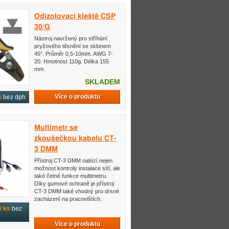
Odizolovací kleště CSP
30/G
Nástroj navržený pro stříhání
pryžového těsnění se sklonem
45°. Průměr 0,5-10mm. AWG 7-
20. Hmotnost 110g. Délka 155
mm.
SKLADEM
Více o produktu
s
bez dph
Multimetr se
zkoušečkou kabelu CT-
3 DMM
Přístroj CT-3 DMM nabízí nejen
možnost kontroly instalace sítí, ale
také četné funkce multimetru.
Díky gumové ochraně je přístroj
CT-3 DMM také vhodný pro drsné
zacházení na pracovištích.
/ ks
bez
Více o produktu