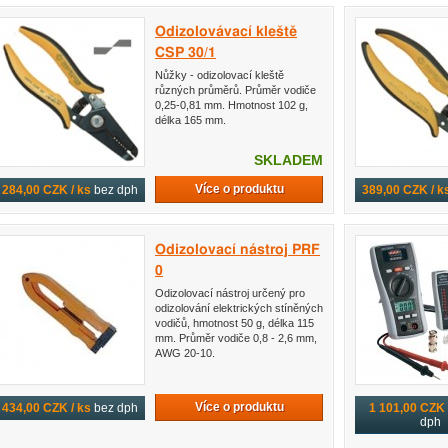
Odizolovávací kleště
CSP 30/1
Nůžky - odizolovací kleště
různých průměrů. Průměr vodiče
0,25-0,81 mm. Hmotnost 102 g,
délka 165 mm.
SKLADEM
Více o produktu
284,00 CZK / ks
bez dph
389,00 CZK / k
Odizolovací nástroj PRF
0
Odizolovací nástroj určený pro
odizolování elektrických stíněných
vodičů, hmotnost 50 g, délka 115
mm. Průměr vodiče 0,8 - 2,6 mm,
AWG 20-10.
Více o produktu
434,00 CZK / ks
bez dph
1 101,00 CZK 
dph