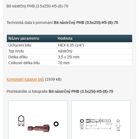
Bit nástrčný PHB (3.5x25l)-H5-(8)-70
Technická data k porovnání
Bit nástrčný PHB (3.5x25l)-H5-(8)-70
Název parametru
Hodnota
Uchycení bitu
HEX 6.35 (1/4")
Typ hrotu
nástrčný
Délka dříku
3,5 x 25l mm
Celkové délka bitu
70 mm
Kompletní katalog bitů
(1939 kB)
Prohlédněte si fotografie
Bit nástrčný PHB (3.5x25l)-H5-(8)-70