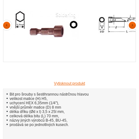
Vytisknout produkt
Bit pro šrouby s šestihrannou nástrčnou hlavou
velikost matice (H) H5,
uchycení HEX 6,35mm (1/4"),
vnější průměr matice (D) 8 mm
délka dříku (Ød x l) 3,5 x 25l mm,
celková délka bitu (L) 70 mm,
názvy jiných výrobců B-45, BU-45,
prodává se po jednotlivých kusech.