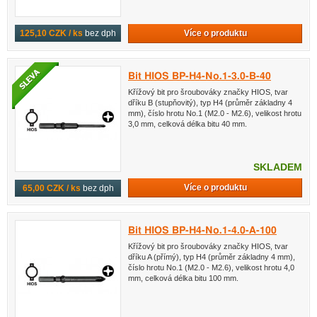
Více o produktu
125,10 CZK / ks
bez dph
Bit HIOS BP-H4-No.1-3.0-B-40
Křížový bit pro šroubováky značky HIOS, tvar
dříku B (stupňovitý), typ H4 (průměr základny 4
mm), číslo hrotu No.1 (M2.0 - M2.6), velikost hrotu
3,0 mm, celková délka bitu 40 mm.
SKLADEM
Více o produktu
65,00 CZK / ks
bez dph
Bit HIOS BP-H4-No.1-4.0-A-100
Křížový bit pro šroubováky značky HIOS, tvar
dříku A (přímý), typ H4 (průměr základny 4 mm),
číslo hrotu No.1 (M2.0 - M2.6), velikost hrotu 4,0
mm, celková délka bitu 100 mm.