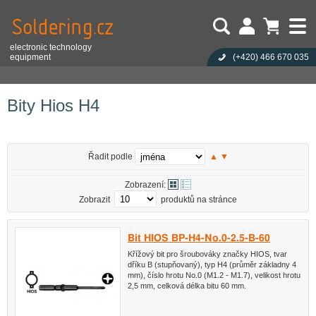
electronic technology
equipment
(+420)
466 670 035
Uživatel:
Nákupní košík je prázdný!
Eshop
Ruční nářadí
Bity, nástavce
Bity Hios H4
Heslo:
Počet produktů:
0
Obsah košíku
Zapoměli jste heslo?
Bity Hios H4
Cena celkem:
0,00 CZK
Přihlásit
Nová registrace
Řadit podle
▲
▼
Zobrazení:
Zobrazit
produktů na stránce
Bit HIOS BP-H4-No.0-2.5-B-60
Křížový bit pro šroubováky značky HIOS, tvar
dříku B (stupňovaný), typ H4 (průměr základny 4
mm), číslo hrotu No.0 (M1.2 - M1.7), velikost hrotu
2,5 mm, celková délka bitu 60 mm.