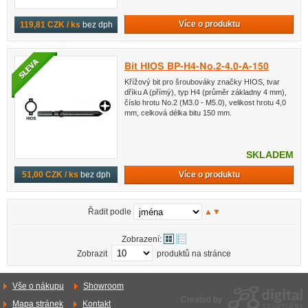
Více o produktu
119,81 CZK / ks
bez dph
Bit HIOS BP-H4-No.2-4.0-A-150
Křížový bit pro šroubováky značky HIOS, tvar
dříku A (přímý), typ H4 (průměr základny 4 mm),
číslo hrotu No.2 (M3.0 - M5.0), velikost hrotu 4,0
mm, celková délka bitu 150 mm.
SKLADEM
Více o produktu
51,00 CZK / ks
bez dph
Řadit podle
▲
▼
Zobrazení:
Zobrazit
produktů na stránce
Vše o nákupu
Showroom
Created by
Mapa stránek
Kontakt