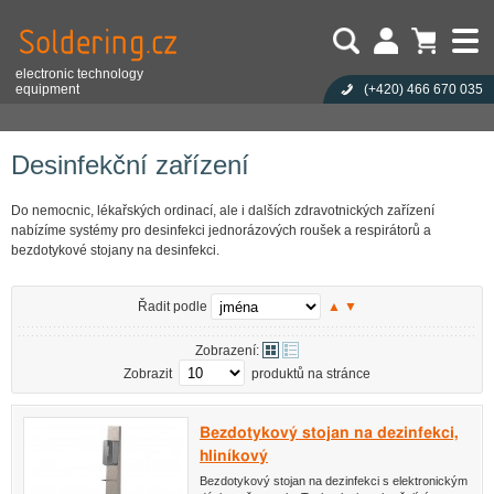
electronic technology
equipment
(+420)
466 670 035
Uživatel:
Nákupní košík je prázdný!
Eshop
Ruční nářadí
Desinfekční zařízení
Heslo:
Počet produktů:
0
Obsah košíku
Zapoměli jste heslo?
Desinfekční zařízení
Cena celkem:
0,00 CZK
Přihlásit
Nová registrace
Do nemocnic, lékařských ordinací, ale i dalších zdravotnických zařízení
nabízíme systémy pro desinfekci jednorázových roušek a respirátorů a
bezdotykové stojany na desinfekci.
Řadit podle
▲
▼
Zobrazení:
Zobrazit
produktů na stránce
Bezdotykový stojan na dezinfekci,
hliníkový
Bezdotykový stojan na dezinfekci s elektronickým