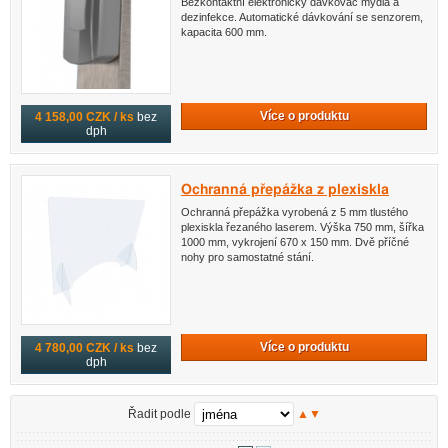
Bezkontaktní elektronický dávkovač mýdla a
dezinfekce. Automatické dávkování se senzorem,
kapacita 600 mm.
Více o produktu
4 158,00 CZK / ks
bez
dph
Ochranná přepážka z plexiskla
Ochranná přepážka vyrobená z 5 mm tlustého
plexiskla řezaného laserem. Výška 750 mm, šířka
1000 mm, vykrojení 670 x 150 mm. Dvě příčné
nohy pro samostatné stání.
Více o produktu
4 780,00 CZK / ks
bez
dph
Řadit podle
▲
▼