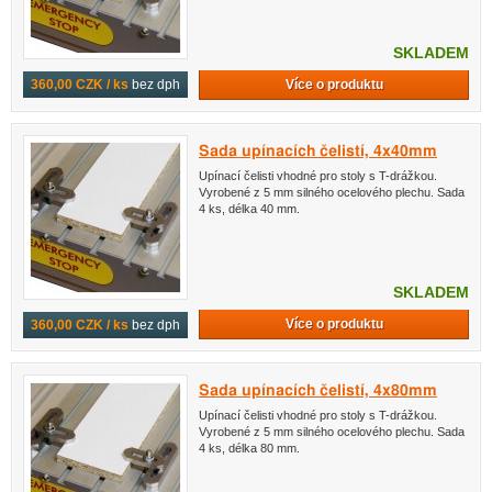
SKLADEM
Více o produktu
360,00 CZK / ks
bez dph
Sada upínacích čelistí, 4x40mm
Upínací čelisti vhodné pro stoly s T-drážkou.
Vyrobené z 5 mm silného ocelového plechu. Sada
4 ks, délka 40 mm.
SKLADEM
Více o produktu
360,00 CZK / ks
bez dph
Sada upínacích čelistí, 4x80mm
Upínací čelisti vhodné pro stoly s T-drážkou.
Vyrobené z 5 mm silného ocelového plechu. Sada
4 ks, délka 80 mm.