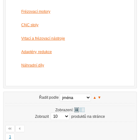
Frézovací motory
CNC stoly
Vrtací a frézovací nástroje
Adaptéry, redukce
Náhradní díly
Řadit podle
▲
▼
Zobrazení:
Zobrazit
produktů na stránce
1