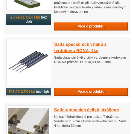
pružinou pro lepší cit při malé vynaložené síle.
Praktický ukazatel hloubky vrtání s nastavitelným
koncovým dorazem (m
2 079,01 CZK / ks
bez
dph
Více o produktu
Sada speciálních vrtáků z
tvrdokovu RONA, 4ks
Sada obsahuje čtyři vrtáky vyrobené z tvrdokovu
RONA o průměru Ø 0,6/0,8/1,0/1,3 mm.
Více o produktu
511,00 CZK / ks
bez dph
Sada upínacích čelistí, 4x30mm
Upínací čelisti vhodné pro stoly s T-drážkou.
Vyrobené z 5 mm silného ocelového plechu. Sada
4 ks, délka 30 mm.