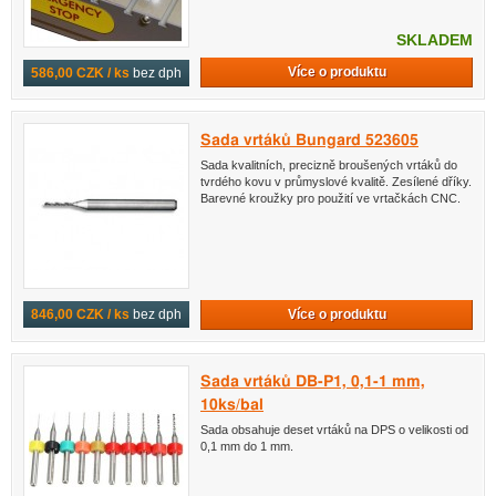
SKLADEM
Více o produktu
586,00 CZK / ks
bez dph
Sada vrtáků Bungard 523605
Sada kvalitních, precizně broušených vrtáků do
tvrdého kovu v průmyslové kvalitě. Zesílené dříky.
Barevné kroužky pro použití ve vrtačkách CNC.
Více o produktu
846,00 CZK / ks
bez dph
Sada vrtáků DB-P1, 0,1-1 mm,
10ks/bal
Sada obsahuje deset vrtáků na DPS o velikosti od
0,1 mm do 1 mm.