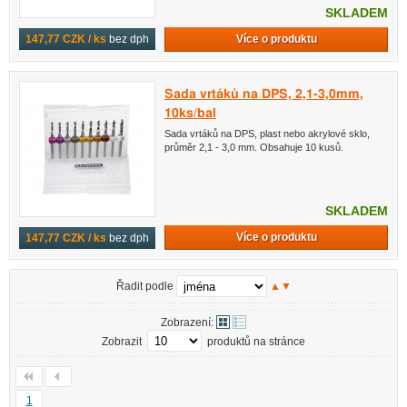
SKLADEM
Více o produktu
147,77 CZK / ks
bez dph
Sada vrtáků na DPS, 2,1-3,0mm,
10ks/bal
Sada vrtáků na DPS, plast nebo akrylové sklo,
průměr 2,1 - 3,0 mm. Obsahuje 10 kusů.
SKLADEM
Více o produktu
147,77 CZK / ks
bez dph
Řadit podle
▲
▼
Zobrazení:
Zobrazit
produktů na stránce
1