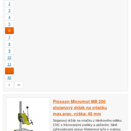
2
3
4
5
6
7
8
9
10
11
…
46
Proxxon Micromot MB 200
stojanový držák na vrtačku
max.prac. výška: 40 mm
Stojanový držák na vrtačku z hliníkového odlitku
CNC s frézovanými vodítky a uložením. Silně
zpřevodovaný posuv hřebenové tyče s vratnou