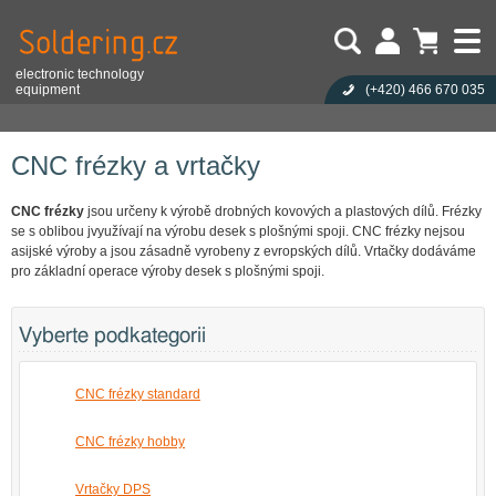
electronic technology
equipment
(+420)
466 670 035
Uživatel:
Nákupní košík je prázdný!
Eshop
Stroje a zařízení pro výrobu
CNC frézky a vrtačky
Heslo:
Počet produktů:
0
Obsah košíku
Zapoměli jste heslo?
CNC frézky a vrtačky
Cena celkem:
0,00 CZK
Přihlásit
Nová registrace
CNC frézky
jsou určeny k výrobě drobných kovových a plastových dílů. Frézky
se s oblibou jvyužívají na výrobu desek s plošnými spoji. CNC frézky nejsou
asijské výroby a jsou zásadně vyrobeny z evropských dílů. Vrtačky dodáváme
pro základní operace výroby desek s plošnými spoji.
Vyberte podkategorii
CNC frézky standard
CNC frézky hobby
Vrtačky DPS