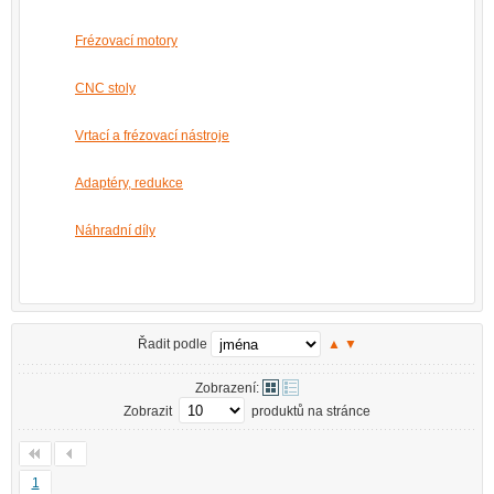
Frézovací motory
CNC stoly
Vrtací a frézovací nástroje
Adaptéry, redukce
Náhradní díly
Řadit podle
▲
▼
Zobrazení:
Zobrazit
produktů na stránce
1