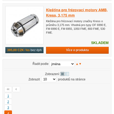
Kleština pro frézovací motory AMB,
Kress, 3,175 mm
Kleština pro frézovací motory značky Kress o
průměru 3,175 mm. Vhodná pro typy OF 6990 E,
FM 6990 E, FM 6955, 1050 FME, 800 FME, 530
FME.
SKLADEM
Více o produktu
395,00 CZK / ks
bez dph
Řadit podle
▲
▼
Zobrazení:
Zobrazit
produktů na stránce
1
2
3
4