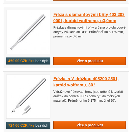
Fréza s diamantovými břity 402 203
0001, karbid wolframu, ø3,0mm
Frézka s diamantovými břity určená pro obvodové
obrysy základních DPS. Průměr dříku 3,175 mm,
průměr frézy 3,0 mm.
Více o produktu
450,00 CZK / ks
bez dph
Frézka s V-drážkou 405200 2501,
karbid wolframu, 30°
V-drážkové frézovací hroty jsou určené k tvorbě
drážek do povrchu DPS nebo rytí do měkkých
materiálů. Průměr dříku 3,175 mm, úhel 30°.
Více o produktu
724,00 CZK / ks
bez dph