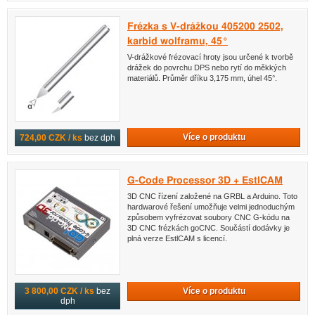
Frézka s V-drážkou 405200 2502,
karbid wolframu, 45°
V-drážkové frézovací hroty jsou určené k tvorbě
drážek do povrchu DPS nebo rytí do měkkých
materiálů. Průměr dříku 3,175 mm, úhel 45°.
Více o produktu
724,00 CZK / ks
bez dph
G-Code Processor 3D + EstlCAM
3D CNC řízení založené na GRBL a Arduino. Toto
hardwarové řešení umožňuje velmi jednoduchým
způsobem vyfrézovat soubory CNC G-kódu na
3D CNC frézkách goCNC. Součástí dodávky je
plná verze EstlCAM s licencí.
Více o produktu
3 800,00 CZK / ks
bez
dph