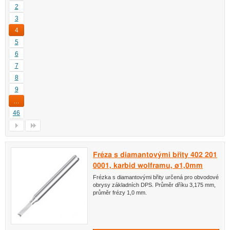
2
3
4
5
6
7
8
9
…
46
Fréza s diamantovými břity 402 201
0001, karbid wolframu, ø1,0mm
Frézka s diamantovými břity určená pro obvodové
obrysy základních DPS. Průměr dříku 3,175 mm,
průměr frézy 1,0 mm.