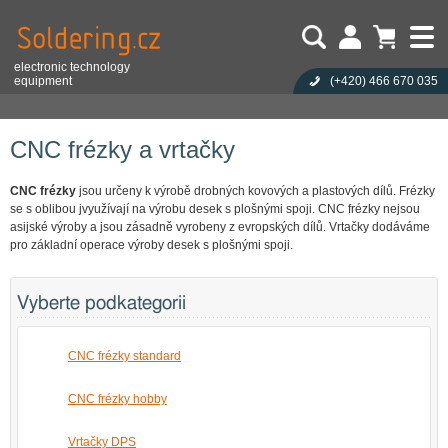
electronic technology
equipment
(+420)
466 670 035
Uživatel:
Nákupní košík je prázdný!
Eshop
Stroje a zařízení pro výrobu
CNC frézky a vrtačky
Heslo:
Počet produktů:
0
Obsah košíku
Zapoměli jste heslo?
CNC frézky a vrtačky
Cena celkem:
0,00 CZK
Přihlásit
Nová registrace
CNC frézky
jsou určeny k výrobě drobných kovových a plastových dílů. Frézky
se s oblibou jvyužívají na výrobu desek s plošnými spoji. CNC frézky nejsou
asijské výroby a jsou zásadně vyrobeny z evropských dílů. Vrtačky dodáváme
pro základní operace výroby desek s plošnými spoji.
Vyberte podkategorii
CNC frézky standard
CNC frézky hobby
Vrtačky DPS