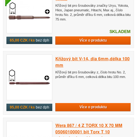
Křížový bit pro šroubováky značky Uryu, Yokota,
Hios, Japan pneumatic, Hitachi, Max aj., číslo
hrotu No. 2, průměr dříku 6 mm, celková délka bitu
75 mm.
SKLADEM
Více o produktu
65,00 CZK / ks
bez dph
Křížový bit V-14, dia 6mm,délka 100
mm
Křížový bit pro šroubováky z, číslo hrotu No. 2,
průměr dříku 6 mm, celková délka bitu 100 mm.
Více o produktu
95,00 CZK / ks
bez dph
Wera 867 / 4 Z TORX 10 X 70 MM
05060100001 bit Torx T 10