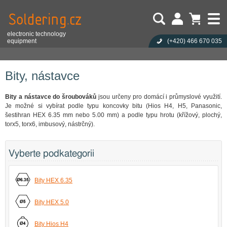
electronic technology
equipment
(+420)
466 670 035
Uživatel:
Nákupní košík je prázdný!
Eshop
Ruční nářadí
Bity, nástavce
Heslo:
Počet produktů:
0
Obsah košíku
Zapoměli jste heslo?
Bity, nástavce
Cena celkem:
0,00 CZK
Přihlásit
Nová registrace
Bity a nástavce do šroubováků
jsou určeny pro domácí i průmyslové využití.
Je možné si vybírat podle typu koncovky bitu (Hios H4, H5, Panasonic,
šestihran HEX 6.35 mm nebo 5.00 mm) a podle typu hrotu (křížový, plochý,
torx5, torx6, imbusový, nástrčný).
Vyberte podkategorii
Bity HEX 6.35
Bity HEX 5.0
Bity Hios H4