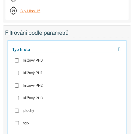
Bity Hios H5
Filtrování podle parametrů
Typ hrotu
křížový PH0
křížový PH1
křížový PH2
křížový PH3
plochý
torx