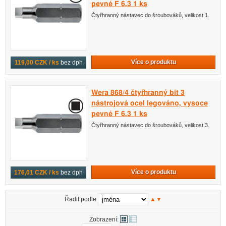
pevné F 6.3 1 ks
Čtyřhranný nástavec do šroubováků, velikost 1.
Více o produktu
119,00 CZK / ks
bez dph
Wera 868/4 čtyřhranný bit 3
nástrojová ocel legováno, vysoce
pevné F 6.3 1 ks
Čtyřhranný nástavec do šroubováků, velikost 3.
Více o produktu
176,01 CZK / ks
bez dph
Řadit podle
▲
▼
Zobrazení: