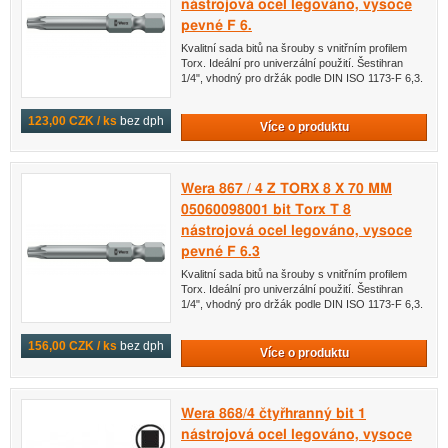
nástrojová ocel legováno, vysoce
pevné F 6.
Kvalitní sada bitů na šrouby s vnitřním profilem
Torx. Ideální pro univerzální použití. Šestihran
1/4", vhodný pro držák podle DIN ISO 1173-F 6,3.
123,00 CZK / ks
bez dph
Více o produktu
Wera 867 / 4 Z TORX 8 X 70 MM
05060098001 bit Torx T 8
nástrojová ocel legováno, vysoce
pevné F 6.3
Kvalitní sada bitů na šrouby s vnitřním profilem
Torx. Ideální pro univerzální použití. Šestihran
1/4", vhodný pro držák podle DIN ISO 1173-F 6,3.
156,00 CZK / ks
bez dph
Více o produktu
Wera 868/4 čtyřhranný bit 1
nástrojová ocel legováno, vysoce