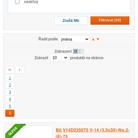
nástrčný
Filtrovat (
56
)
Zrušit filtr
Řadit podle
▲
▼
Zobrazení:
Zobrazit
produktů na stránce
1
2
3
4
5
6
Bit V14D235075 V-14 (3.5x30)-No.2-
(6)-75