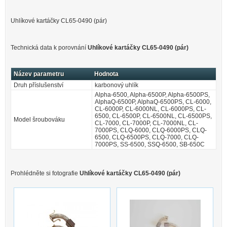
Uhlíkové kartáčky CL65-0490 (pár)
Technická data k porovnání
Uhlíkové kartáčky CL65-0490 (pár)
Název parametru
Hodnota
Druh příslušenství
karbonový uhlík
Alpha-6500, Alpha-6500P, Alpha-6500PS,
AlphaQ-6500P, AlphaQ-6500PS, CL-6000,
CL-6000P, CL-6000NL, CL-6000PS, CL-
6500, CL-6500P, CL-6500NL, CL-6500PS,
Model šroubováku
CL-7000, CL-7000P, CL-7000NL, CL-
7000PS, CLQ-6000, CLQ-6000PS, CLQ-
6500, CLQ-6500PS, CLQ-7000, CLQ-
7000PS, SS-6500, SSQ-6500, SB-650C
Prohlédněte si fotografie
Uhlíkové kartáčky CL65-0490 (pár)