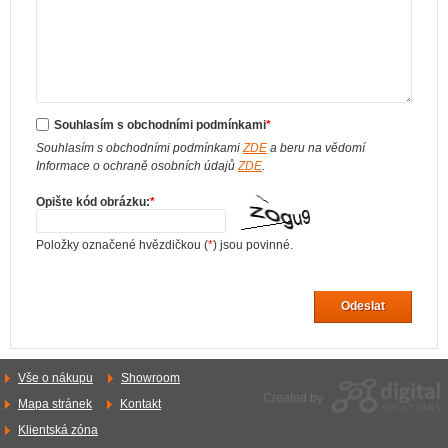
Souhlasím s obchodními podmínkami
*
Souhlasím s obchodními podmínkami
ZDE
a beru na vědomí
Informace o ochraně osobních údajů
ZDE
.
Opište kód obrázku:
*
Položky označené hvězdičkou (
*
) jsou povinné.
Odeslat
Vše o nákupu
Showroom
Created by
Mapa stránek
Kontakt
Klientská zóna