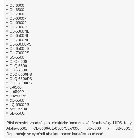
CL-6000
CL-6500
CL-7000
CL-6000P
CL-6500P
CL-7000P
CL-6000NL
CL-6500NL
CL-7000NL
CL-60000PS
CL-6500PS
CL-7000PS
SS-6500
CLQ-6000
CLQ-6500
CLQ-7000
CLQ-6000PS
CLQ-6500PS
CLQ-7000PS
α-6500
α-6500P
α-6500PS
αQ-6500
αQ-6500PS
SSQ-6500
SB-650C
Příslušenství vhodné pro elektrické momentové šroubováky HIOS řady
Alpha-6500, CL-6000/CL-6500/CL-7000, SS-6500 a SB-650C.
Doporučuje se vyměnit oba karbonové kartáčky současně.