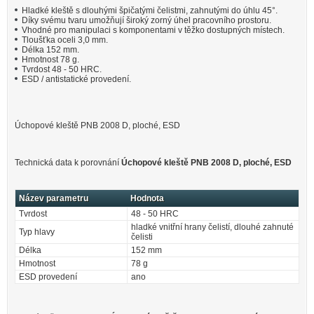
Hladké kleště s dlouhými špičatými čelistmi, zahnutými do úhlu 45°.
Díky svému tvaru umožňují široký zorný úhel pracovního prostoru.
Vhodné pro manipulaci s komponentami v těžko dostupných místech.
Tloušťka oceli 3,0 mm.
Délka 152 mm.
Hmotnost 78 g.
Tvrdost 48 - 50 HRC.
ESD / antistatické provedení.
Úchopové kleště PNB 2008 D, ploché, ESD
Technická data k porovnání
Úchopové kleště PNB 2008 D, ploché, ESD
Název parametru
Hodnota
Tvrdost
48 - 50 HRC
hladké vnitřní hrany čelistí, dlouhé zahnuté
Typ hlavy
čelisti
Délka
152 mm
Hmotnost
78 g
ESD provedení
ano