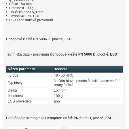
typy komponent.
Délka 154 mm.
Hmotnost 100 g.
Tloušťka oceli 5,0 mm.
Tvrdost 48 - 50 HRC.
ESD / antistatické provedení.
Úchopové kleště PN 5006 D, ploché, ESD
Technická data k porovnání
Úchopové kleště PN 5006 D, ploché, ESD
Název parametru
Hodnota
Tvrdost
48 - 50 HRC
špičatá hlava, ploché čelisti, hladké vnitřní
Typ hlavy
hrany čelistí
Délka
154 mm
Hmotnost
100 g
ESD provedení
ano
Prohlédněte si fotografie
Úchopové kleště PN 5006 D, ploché, ESD