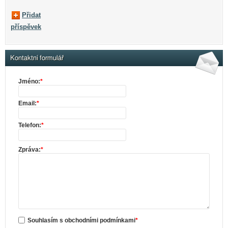
Přidat
příspěvek
Kontaktní formulář
Jméno:
*
Email:
*
Telefon:
*
Zpráva:
*
Souhlasím s obchodními podmínkami
*