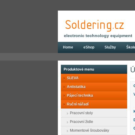
electronic technology equipment
Home
eShop
Služby
Škol
Eshop
Ruční nářadí
Kleště
Kleště
Ú
Produktové menu
SLEVA
Antistatika
Pájecí technika
Ruční nářadí
Pracovní stoly
Pracovní židle
Momentové šroubováky