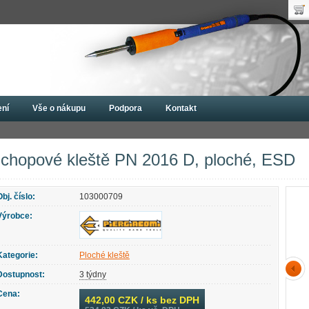
Uži
Nák
Hes
Poč
Zap
Cen
Nov
ení
Vše o nákupu
Podpora
Kontakt
 Piergiacomi
Ploché kleště
Úchopové kleště PN 2016 D, ploché, ESD
chopové kleště PN 2016 D, ploché, ESD
Obj. číslo:
103000709
Výrobce:
Kategorie:
Ploché kleště
Dostupnost:
3 týdny
Cena:
442,00
CZK / ks bez DPH