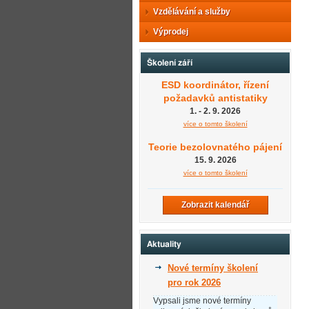
Vzdělávání a služby
Výprodej
Školení září
ESD koordinátor, řízení
požadavků antistatiky
1. - 2. 9. 2026
více o tomto školení
Teorie bezolovnatého pájení
15. 9. 2026
více o tomto školení
Zobrazit kalendář
Aktuality
Nové termíny školení
pro rok 2026
Vypsali jsme nové termíny