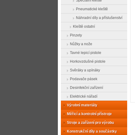
Speciální kleště
Pneumatické kleště
Náhradní díly a příslušenství
Kleště ostatní
Pinzety
Nůžky a nože
Tavné lepicí pistole
Horkovzdušné pistole
Svěráky a upínáky
Podavače pásek
Desinfekční zařízení
Elektrické nářadí
Výrobní materiály
Měřicí a kontrolní přístroje
Stroje a zařízení pro výrobu
Konstrukční díly a součástky