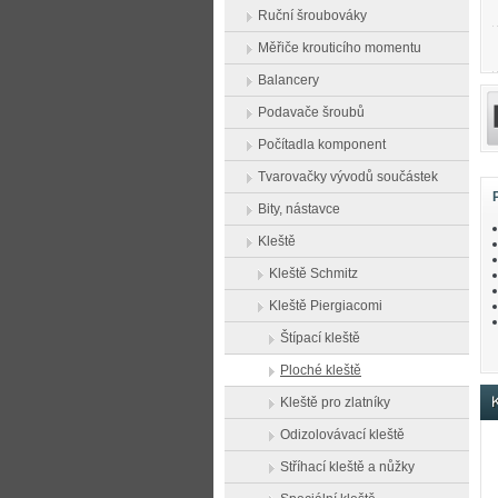
Ruční šroubováky
Měřiče krouticího momentu
Balancery
Podavače šroubů
Počítadla komponent
Tvarovačky vývodů součástek
Bity, nástavce
Kleště
Kleště Schmitz
Kleště Piergiacomi
Štípací kleště
Ploché kleště
Kleště pro zlatníky
K
Odizolovávací kleště
Stříhací kleště a nůžky