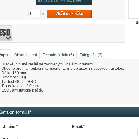
534,82
CZK / ks vč. DPH
ks
Vložit do košíku
Ú
Popis
Obsah balení
Technická data (5)
Fotografie (3)
Hladké, dlouhé kleště se zaoblenými vnějšími hranami.
Vhodné pro manipulaci s komponentami v oblastech s vysokou hustotou.
Délka 160 mm.
Hmotnost 78 g.
Tvrdost 48 - 50 HRC.
Tloušťka oceli 3,0 mm.
ESD / antistatické kleště.
ontaktní formulář
Jméno:
*
Email:
*