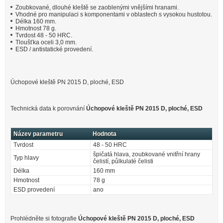
Zoubkované, dlouhé kleště se zaoblenými vnějšími hranami.
Vhodné pro manipulaci s komponentami v oblastech s vysokou hustotou.
Délka 160 mm.
Hmotnost 78 g.
Tvrdost 48 - 50 HRC.
Tloušťka oceli 3,0 mm.
ESD / antistatické provedení.
Úchopové kleště PN 2015 D, ploché, ESD
Technická data k porovnání
Úchopové kleště PN 2015 D, ploché, ESD
Název parametru
Hodnota
Tvrdost
48 - 50 HRC
špičatá hlava, zoubkované vnitřní hrany
Typ hlavy
čelistí, půlkulaté čelisti
Délka
160 mm
Hmotnost
78 g
ESD provedení
ano
Prohlédněte si fotografie
Úchopové kleště PN 2015 D, ploché, ESD