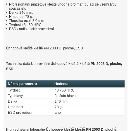
Profesionální pinzetové kleště vhodné pro manipulaci se všemi typy
součástek.
Délka 146 mm.
Hmotnost 78 g.
Tloušťka oceli 3,0 mm.
Tvrdost 48 - 50 HRC.
ESD / antistatické provedení.
Úchopové kleště kleště PN 2003 D, ploché, ESD
Technická data k porovnání
Úchopové kleště kleště PN 2003 D, ploché,
ESD
Název parametru
Hodnota
Tvrdost
48 - 50 HRC
Typ hlavy
špičatá hlava
Délka
146 mm
Hmotnost
78 g
ESD provedení
ano
Prohlédněte si fotografie
Úchopové kleště kleště PN 2003 D, ploché,