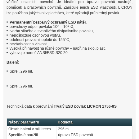
většině ostatních povrchů. Je ideální pro úpravu povrchů nástrojů,
pomůcek a pracovních povrchů. Zajišťuje jejich ESD vlastnosti. LICRON
lze použít na jakýchkoliv plochách, které vyžadují průhledný povlak.
Permanentní bezbarvý ochranný ESD nátěr
,
povrchový odpor povlaku 10
6
– 10
9
Ω,
tvorba silného a trvanlivého disipativního povlaku,
nepoškozuje ozonovou vrstvu,
odolnost provozní teplotě do 155°C,
nezávislost na vlhkosti,
vysoká přilnavost na různé povrchy – např. na sklo, plast,
vyhovuje normě ANSI/ESD S20.20.
Balení:
Sprej, 296 ml.
Sprej, 296 ml.
Technická data k porovnání
Trvalý ESD povlak LICRON 1756-8S
Název parametru
Hodnota
Obsah balení v mililitrech
296 ml
Specifické použití
úprava ESD povrchů