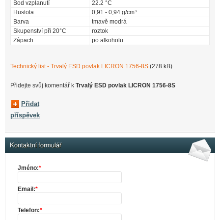
Bod vzplanutí
22.2 °C
Hustota
0,91 - 0,94 g/cm³
Barva
tmavě modrá
Skupenství při 20°C
roztok
Zápach
po alkoholu
Technický list - Trvalý ESD povlak LICRON 1756-8S
(278 kB)
Přidejte svůj komentář k
Trvalý ESD povlak LICRON 1756-8S
Přidat
příspěvek
Kontaktní formulář
Jméno:
*
Email:
*
Telefon:
*