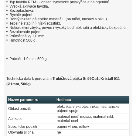
Typ tavidla REM1 - obsah syntetické pryskyřice a halogenidů.
Vysoká aktivace tavidla.
Bezoplachová.
Rychlé pájení.
Dobrý rozsah pájeného materiálu (na mědi, mosazi a niklu).
Tepelně stabilní (nízký rozstřik).
Nekorozivní zbytky, pevné ( vysoký bod měknutí) a elektricky bezpečné.
Bezolovnaté pájení.
Průměr pájky 1,0 mm.
Hmotnost 500 g.
Průměr: 1,0 mm, 500 g.
Technická data k porovnání
Trubičková pájka Sn99Cu1, Kristall 511
(Ø1mm, 500g)
Název parametru
Hodnota
elektrika, elektrotechnika, mechanické
Oblast použití
pájené spoje
materiál měď, mosaz, materiál nikl,
Aplikace
materiál ocel
Specifické použití
pájení vlnou, reflow
Olovnatá slitina
ne