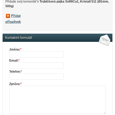
Přidejte svůj komentář k
Trubičková pájka Sn99Cu1, Kristall 511 (Ø1mm,
500g)
Přidat
příspěvek
Kontaktní formulář
Jméno:
*
Email:
*
Telefon:
*
Zpráva:
*