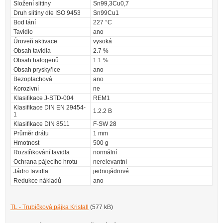
Složení slitiny
Sn99,3Cu0,7
Druh slitiny dle ISO 9453
Sn99Cu1
Bod tání
227 °C
Tavidlo
ano
Úroveň aktivace
vysoká
Obsah tavidla
2.7 %
Obsah halogenů
1.1 %
Obsah pryskyřice
ano
Bezoplachová
ano
Korozivní
ne
Klasifikace J-STD-004
REM1
Klasifikace DIN EN 29454-
1.2.2 B
1
Klasifikace DIN 8511
F-SW 28
Průměr drátu
1 mm
Hmotnost
500 g
Rozstřikování tavidla
normální
Ochrana pájecího hrotu
nerelevantní
Jádro tavidla
jednojádrové
Redukce nákladů
ano
TL - Trubičková pájka Kristall
(577 kB)