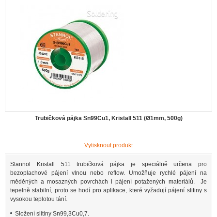
Trubičková pájka Sn99Cu1, Kristall 511 (Ø1mm, 500g)
Vytisknout produkt
Stannol Kristall 511 trubičková pájka je speciálně určena pro
bezoplachové pájení vlnou nebo reflow. Umožňuje rychlé pájení na
měděných a mosazných povrchách i pájení potažených materiálů. Je
tepelně stabilní, proto se hodí pro aplikace, které vyžadují pájení slitiny s
vysokou teplotou tání.
Složení slitiny Sn99,3Cu0,7.