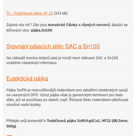
TL - Trubičková pájka HF 32
(333 kB)
Zajímá vás víc? Zde jsou
tematické články z různých serverů
, týkající se
klíčových slov:
pájka,Sn100
.
Srovnání pájecích slitin SAC a Sn100
Na základě mnoha dotazů jaký je rozdíl mezi slitinami SAC a Sn100
uvádíme následující informace.
Eutektická pájka
Pájka Sn/Pb je nejrozšířenější materiálem pro vytváření elektrických spojů
na osazených DPS. Výraz pájka však je generickým termínem pro řadu
slitin, jež se používaly po staletí, např. Římané tímto materiálem utěsňovali
olověné vodní trubky.
Přidejte svůj komentář k
Trubičková pájka Sn95Ag4Cu1, HF32 (Ø0,5mm,
500g)