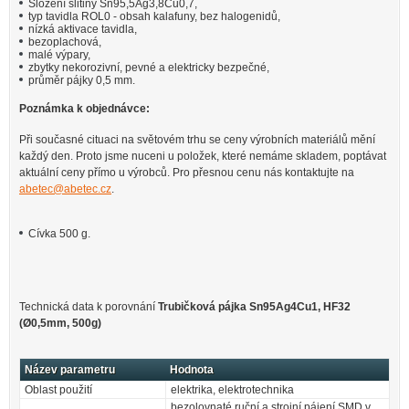
Složení slitiny Sn95,5Ag3,8Cu0,7,
typ tavidla ROL0 - obsah kalafuny, bez halogenidů,
nízká aktivace tavidla,
bezoplachová,
malé výpary,
zbytky nekorozivní, pevné a elektricky bezpečné,
průměr pájky 0,5 mm.
Poznámka k objednávce:
Při současné cituaci na světovém trhu se ceny výrobních materiálů mění
každý den. Proto jsme nuceni u položek, které nemáme skladem, poptávat
aktuální ceny přímo u výrobců. Pro přesnou cenu nás kontaktujte na
abetec@abetec.cz
.
Cívka 500 g.
Technická data k porovnání
Trubičková pájka Sn95Ag4Cu1, HF32
(Ø0,5mm, 500g)
Název parametru
Hodnota
Oblast použití
elektrika, elektrotechnika
bezolovnaté ruční a strojní pájení SMD v