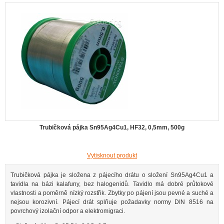
Trubičková pájka Sn95Ag4Cu1, HF32, 0,5mm, 500g
Vytisknout produkt
Trubičková pájka je složena z pájecího drátu o složení Sn95Ag4Cu1 a
tavidla na bázi kalafuny, bez halogenidů. Tavidlo má dobré průtokové
vlastnosti a poměrně nízký rozstřik. Zbytky po pájení jsou pevné a suché a
nejsou korozivní. Pájecí drát splňuje požadavky normy DIN 8516 na
povrchový izolační odpor a elektromigraci.