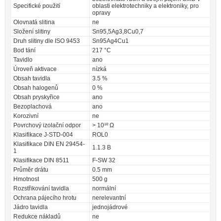
Specifické použití
oblasti elektrotechniky a elektroniky, pro
opravy
Olovnatá slitina
ne
Složení slitiny
Sn95,5Ag3,8Cu0,7
Druh slitiny dle ISO 9453
Sn95Ag4Cu1
Bod tání
217 °C
Tavidlo
ano
Úroveň aktivace
nízká
Obsah tavidla
3.5 %
Obsah halogenů
0 %
Obsah pryskyřice
ano
Bezoplachová
ano
Korozivní
ne
Povrchový izolační odpor
> 10¹º Ω
Klasifikace J-STD-004
ROL0
Klasifikace DIN EN 29454-
1.1.3 B
1
Klasifikace DIN 8511
F-SW 32
Průměr drátu
0.5 mm
Hmotnost
500 g
Rozstřikování tavidla
normální
Ochrana pájecího hrotu
nerelevantní
Jádro tavidla
jednojádrové
Redukce nákladů
ne