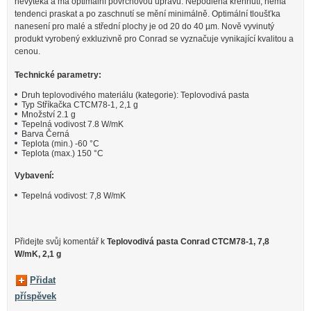
nevytéká a má optimální povrchovou úpravu. Nepodléhá křehnutí, nemá
tendenci praskat a po zaschnutí se mění minimálně. Optimální tloušťka
nanesení pro malé a střední plochy je od 20 do 40 µm. Nově vyvinutý
produkt vyrobený exkluzivně pro Conrad se vyznačuje vynikající kvalitou a
cenou.
Technické parametry:
Druh teplovodivého materiálu (kategorie): Teplovodivá pasta
Typ Stříkačka CTCM78-1, 2,1 g
Množství 2.1 g
Tepelná vodivost 7.8 W/mK
Barva Černá
Teplota (min.) -60 °C
Teplota (max.) 150 °C
Vybavení:
Tepelná vodivost: 7,8 W/mK
Přidejte svůj komentář k
Teplovodivá pasta Conrad CTCM78-1, 7,8
W/mK, 2,1 g
Přidat
příspěvek