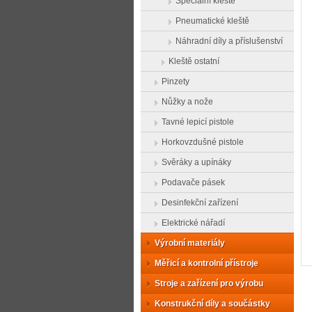
Speciální kleště
Pneumatické kleště
Náhradní díly a příslušenství
Kleště ostatní
Pinzety
Nůžky a nože
Tavné lepicí pistole
Horkovzdušné pistole
Svěráky a upínáky
Podavače pásek
Desinfekční zařízení
Elektrické nářadí
Výrobní materiály
Měřicí a kontrolní přístroje
Stroje a zařízení pro výrobu
Konstrukční díly a součástky