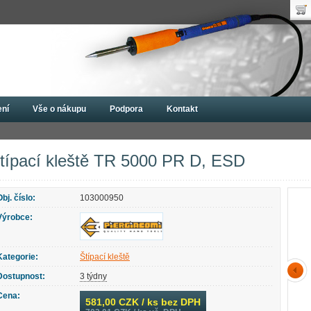
Uži
Nák
Hes
Poč
Zap
Cen
Nov
ení
Vše o nákupu
Podpora
Kontakt
 Piergiacomi
Štípací kleště
Štípací kleště TR 5000 PR D, ESD
típací kleště TR 5000 PR D, ESD
Obj. číslo:
103000950
Výrobce:
Kategorie:
Štípací kleště
Dostupnost:
3 týdny
Cena:
581,00
CZK / ks bez DPH