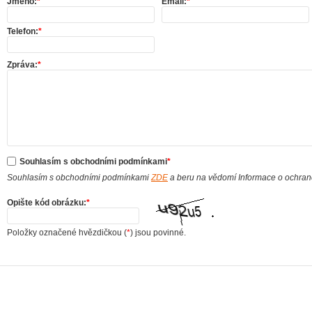
Jméno:
*
Email:
*
Telefon:
*
Zpráva:
*
Souhlasím s obchodními podmínkami
*
Souhlasím s obchodními podmínkami
ZDE
a beru na vědomí Informace o ochra
Opište kód obrázku:
*
Položky označené hvězdičkou (
*
) jsou povinné.