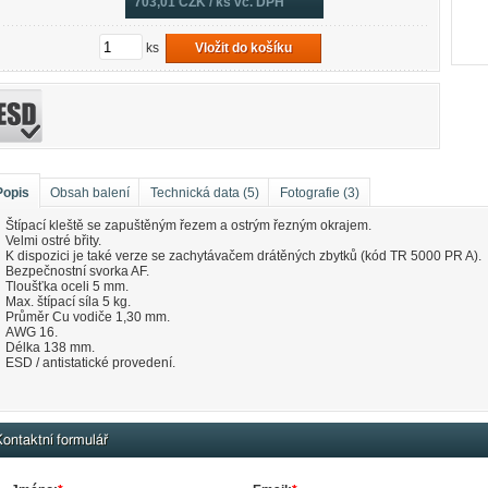
703,01
CZK / ks vč. DPH
ks
Vložit do košíku
Popis
Obsah balení
Technická data (5)
Fotografie (3)
Štípací kleště se zapuštěným řezem a ostrým řezným okrajem.
Velmi ostré břity.
K dispozici je také verze se zachytávačem drátěných zbytků (kód TR 5000 PR A).
Bezpečnostní svorka AF.
Tloušťka oceli 5 mm.
Max. štípací síla 5 kg.
Průměr Cu vodiče 1,30 mm.
AWG 16.
Délka 138 mm.
ESD / antistatické provedení.
ontaktní formulář