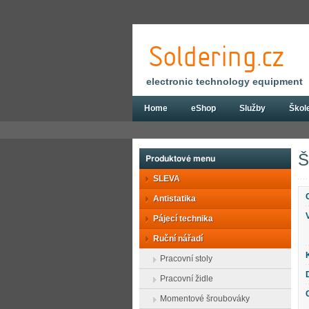
electronic technology equipment
Home
eShop
Služby
Škol
Eshop
Ruční nářadí
Kleště
Kleště
Š
Produktové menu
SLEVA
Antistatika
Pájecí technika
Ruční nářadí
Pracovní stoly
Pracovní židle
Momentové šroubováky