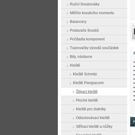
Ruční šroubováky
Měřiče krouticího momentu
Balancery
Podavače šroubů
Počítadla komponent
Tvarovačky vývodů součástek
Bity, nástavce
Kleště
Kleště Schmitz
Kleště Piergiacomi
Štípací kleště
Ploché kleště
Kleště pro zlatníky
Odizolovávací kleště
K
Stříhací kleště a nůžky