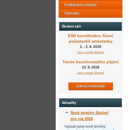
Vzdělávání a služby
Výprodej
Školení září
ESD koordinátor, řízení
požadavků antistatiky
1. - 2. 9. 2026
více o tomto školení
Teorie bezolovnatého pájení
15. 9. 2026
více o tomto školení
Zobrazit kalendář
Aktuality
Nové termíny školení
pro rok 2026
Vypsali jsme nové termíny