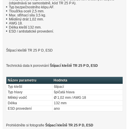
(objednává se samostatně, kód TR 25 P A).
Typ bezpečnostního klipu AF.
Tloušťka oceli 2,5 mm.
Max. střihací síla 3,5 kg.
Měděný drát 1,02 mm.
AWG 18.
Délka kleští 132 mm.
ESD / antistatické provedení.
Štípací kleště TR 25 P D, ESD
Technická data k porovnání
Štípací kleště TR 25 P D, ESD
Název parametru
Hodnota
Typ kleští
štípací
Typ hlavy
špičatá hlava
Měkký vodič
Ø 1,02 mm / AWG 18
Délka
132 mm
ESD provedení
ano
Prohlédněte si fotografie
Štípací kleště TR 25 P D, ESD