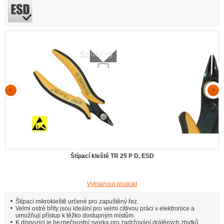
Štípací kleště TR 25 P D, ESD
Vytisknout produkt
Štípací mikrokleště určené pro zapuštěný řez.
Velmi ostré břity jsou ideální pro velmi citlivou práci v elektronice a
umožňují přístup k těžko dostupným místům.
K dispozici je bezpečnostní svorka pro zadržování drátěných zbytků