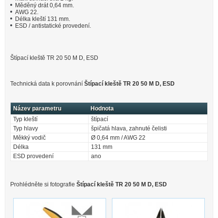
Měděný drát 0,64 mm.
AWG 22.
Délka kleští 131 mm.
ESD / antistatické provedení.
Štípací kleště TR 20 50 M D, ESD
Technická data k porovnání
Štípací kleště TR 20 50 M D, ESD
Název parametru
Hodnota
Typ kleští
štípací
Typ hlavy
špičatá hlava, zahnuté čelisti
Měkký vodič
Ø 0,64 mm / AWG 22
Délka
131 mm
ESD provedení
ano
Prohlédněte si fotografie
Štípací kleště TR 20 50 M D, ESD