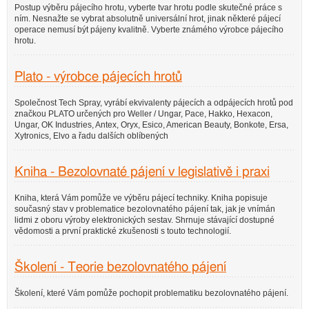
Postup výběru pájecího hrotu, vyberte tvar hrotu podle skutečné práce s
ním. Nesnažte se vybrat absolutně universální hrot, jinak některé pájecí
operace nemusí být pájeny kvalitně. Vyberte známého výrobce pájecího
hrotu.
Plato - výrobce pájecích hrotů
Společnost Tech Spray, vyrábí ekvivalenty pájecích a odpájecích hrotů pod
značkou PLATO určených pro Weller / Ungar, Pace, Hakko, Hexacon,
Ungar, OK Industries, Antex, Oryx, Esico, American Beauty, Bonkote, Ersa,
Xytronics, Elvo a řadu dalších oblíbených
Kniha - Bezolovnaté pájení v legislativě i praxi
Kniha, která Vám pomůže ve výběru pájecí techniky. Kniha popisuje
současný stav v problematice bezolovnatého pájení tak, jak je vnímán
lidmi z oboru výroby elektronických sestav. Shrnuje stávající dostupné
vědomosti a první praktické zkušenosti s touto technologií.
Školení - Teorie bezolovnatého pájení
Školení, které Vám pomůže pochopit problematiku bezolovnatého pájení.