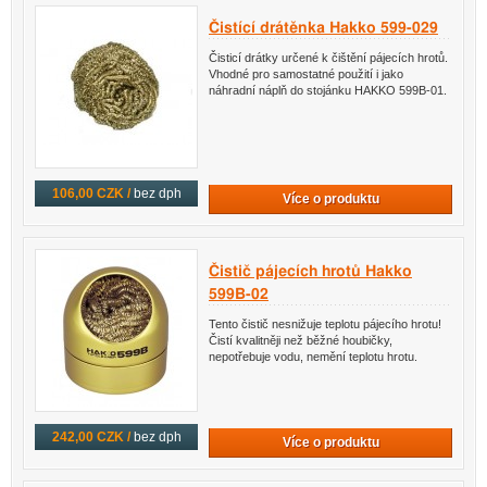
Čistící drátěnka Hakko 599-029
Čisticí drátky určené k čištění pájecích hrotů.
Vhodné pro samostatné použití i jako
náhradní náplň do stojánku HAKKO 599B-01.
106,00 CZK /
bez dph
Více o produktu
Čistič pájecích hrotů Hakko
599B-02
Tento čistič nesnižuje teplotu pájecího hrotu!
Čistí kvalitněji než běžné houbičky,
nepotřebuje vodu, nemění teplotu hrotu.
242,00 CZK /
bez dph
Více o produktu