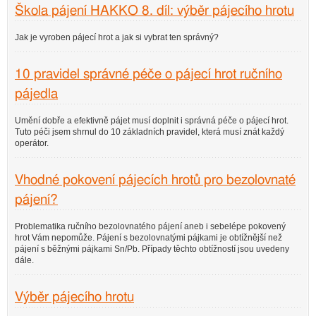
Škola pájení HAKKO 8. díl: výběr pájecího hrotu
Jak je vyroben pájecí hrot a jak si vybrat ten správný?
10 pravidel správné péče o pájecí hrot ručního
pájedla
Umění dobře a efektivně pájet musí doplnit i správná péče o pájecí hrot.
Tuto péči jsem shrnul do 10 základních pravidel, která musí znát každý
operátor.
Vhodné pokovení pájecích hrotů pro bezolovnaté
pájení?
Problematika ručního bezolovnatého pájení aneb i sebelépe pokovený
hrot Vám nepomůže. Pájení s bezolovnatými pájkami je obtížnější než
pájení s běžnými pájkami Sn/Pb. Případy těchto obtížností jsou uvedeny
dále.
Výběr pájecího hrotu