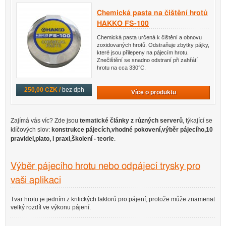
Chemická pasta na čištění hrotů
HAKKO FS-100
Chemická pasta určená k čištění a obnovu
zoxidovaných hrotů. Odstraňuje zbytky pájky,
které jsou přilepeny na pájecím hrotu.
Znečištění se snadno odstraní při zahřátí
hrotu na cca 330°C.
250,00 CZK /
bez dph
Více o produktu
Zajímá vás víc? Zde jsou
tematické články z různých serverů
, týkající se
klíčových slov:
konstrukce pájecích,vhodné pokovení,výběr pájecího,10
pravidel,plato, i praxi,školení - teorie
.
Výběr pájecího hrotu nebo odpájecí trysky pro
vaši aplikaci
Tvar hrotu je jedním z kritických faktorů pro pájení, protože může znamenat
velký rozdíl ve výkonu pájení.