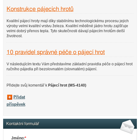
Konstrukce pájecích hrotů
Kvalitní pájecí hroty mají díky stabilnímu technologickému procesu jejich
výroby velmi kvalitní vrstvu železa. Kvalitní měděné jádro hrotu zajišťuje
velmi dobrý přenos tepla. Tyto skutečnosti dávají pájecím hrotům delší
životnost.
10 pravidel správné péče o pájecí hrot
V následujícím textu Vám představíme základní pravidla péče o pájecí hrot
ručního pájedla při bezolovnatém (olovnatém) pájení.
Přidejte svůj komentář k
Pájecí hrot (MS-4140)
Přidat
příspěvek
Kontaktní formulář
Jméno:
*