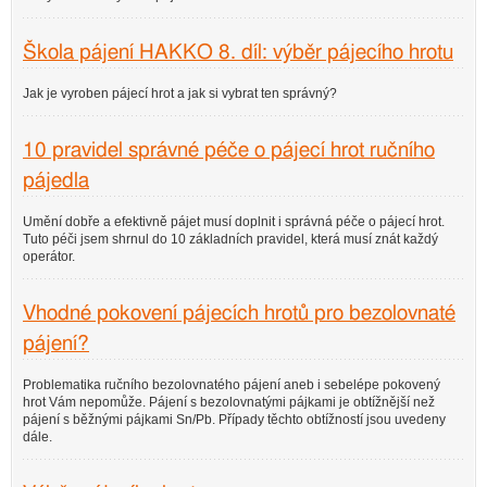
Škola pájení HAKKO 8. díl: výběr pájecího hrotu
Jak je vyroben pájecí hrot a jak si vybrat ten správný?
10 pravidel správné péče o pájecí hrot ručního
pájedla
Umění dobře a efektivně pájet musí doplnit i správná péče o pájecí hrot.
Tuto péči jsem shrnul do 10 základních pravidel, která musí znát každý
operátor.
Vhodné pokovení pájecích hrotů pro bezolovnaté
pájení?
Problematika ručního bezolovnatého pájení aneb i sebelépe pokovený
hrot Vám nepomůže. Pájení s bezolovnatými pájkami je obtížnější než
pájení s běžnými pájkami Sn/Pb. Případy těchto obtížností jsou uvedeny
dále.