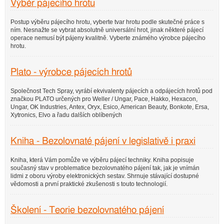
Výběr pájecího hrotu
Postup výběru pájecího hrotu, vyberte tvar hrotu podle skutečné práce s
ním. Nesnažte se vybrat absolutně universální hrot, jinak některé pájecí
operace nemusí být pájeny kvalitně. Vyberte známého výrobce pájecího
hrotu.
Plato - výrobce pájecích hrotů
Společnost Tech Spray, vyrábí ekvivalenty pájecích a odpájecích hrotů pod
značkou PLATO určených pro Weller / Ungar, Pace, Hakko, Hexacon,
Ungar, OK Industries, Antex, Oryx, Esico, American Beauty, Bonkote, Ersa,
Xytronics, Elvo a řadu dalších oblíbených
Kniha - Bezolovnaté pájení v legislativě i praxi
Kniha, která Vám pomůže ve výběru pájecí techniky. Kniha popisuje
současný stav v problematice bezolovnatého pájení tak, jak je vnímán
lidmi z oboru výroby elektronických sestav. Shrnuje stávající dostupné
vědomosti a první praktické zkušenosti s touto technologií.
Školení - Teorie bezolovnatého pájení