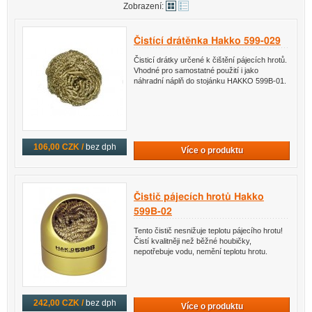
Zobrazení:
Čistící drátěnka Hakko 599-029
Čisticí drátky určené k čištění pájecích hrotů.
Vhodné pro samostatné použití i jako
náhradní náplň do stojánku HAKKO 599B-01.
106,00 CZK /
bez dph
Více o produktu
Čistič pájecích hrotů Hakko
599B-02
Tento čistič nesnižuje teplotu pájecího hrotu!
Čistí kvalitněji než běžné houbičky,
nepotřebuje vodu, nemění teplotu hrotu.
242,00 CZK /
bez dph
Více o produktu