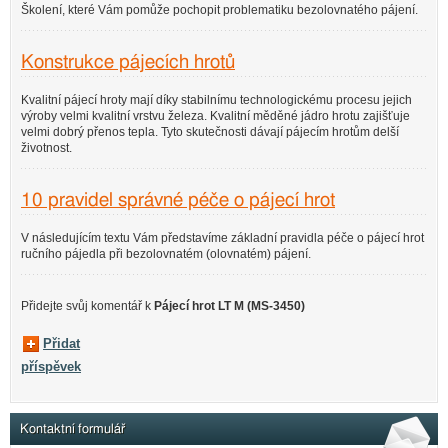
Školení, které Vám pomůže pochopit problematiku bezolovnatého pájení.
Konstrukce pájecích hrotů
Kvalitní pájecí hroty mají díky stabilnímu technologickému procesu jejich
výroby velmi kvalitní vrstvu železa. Kvalitní měděné jádro hrotu zajišťuje
velmi dobrý přenos tepla. Tyto skutečnosti dávají pájecím hrotům delší
životnost.
10 pravidel správné péče o pájecí hrot
V následujícím textu Vám představíme základní pravidla péče o pájecí hrot
ručního pájedla při bezolovnatém (olovnatém) pájení.
Přidejte svůj komentář k
Pájecí hrot LT M (MS-3450)
Přidat
příspěvek
Kontaktní formulář