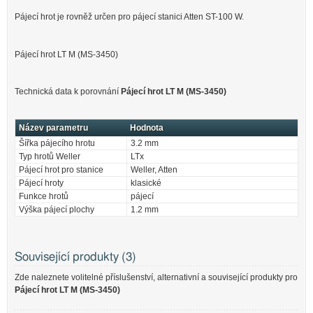
Pájecí hrot je rovněž určen pro pájecí stanici Atten ST-100 W.
Pájecí hrot LT M (MS-3450)
Technická data k porovnání
Pájecí hrot LT M (MS-3450)
Název parametru
Hodnota
Šířka pájecího hrotu
3.2 mm
Typ hrotů Weller
LTx
Pájecí hrot pro stanice
Weller, Atten
Pájecí hroty
klasické
Funkce hrotů
pájecí
Výška pájecí plochy
1.2 mm
Související produkty (3)
Zde naleznete volitelné příslušenství, alternativní a související produkty pro
Pájecí hrot LT M (MS-3450)