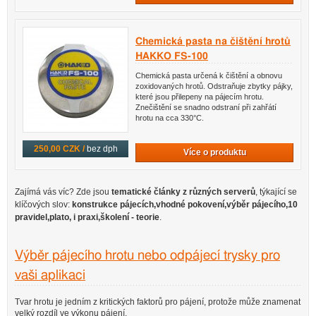
Chemická pasta na čištění hrotů
HAKKO FS-100
Chemická pasta určená k čištění a obnovu
zoxidovaných hrotů. Odstraňuje zbytky pájky,
které jsou přilepeny na pájecím hrotu.
Znečištění se snadno odstraní při zahřátí
hrotu na cca 330°C.
250,00 CZK /
bez dph
Více o produktu
Zajímá vás víc? Zde jsou
tematické články z různých serverů
, týkající se
klíčových slov:
konstrukce pájecích,vhodné pokovení,výběr pájecího,10
pravidel,plato, i praxi,školení - teorie
.
Výběr pájecího hrotu nebo odpájecí trysky pro
vaši aplikaci
Tvar hrotu je jedním z kritických faktorů pro pájení, protože může znamenat
velký rozdíl ve výkonu pájení.