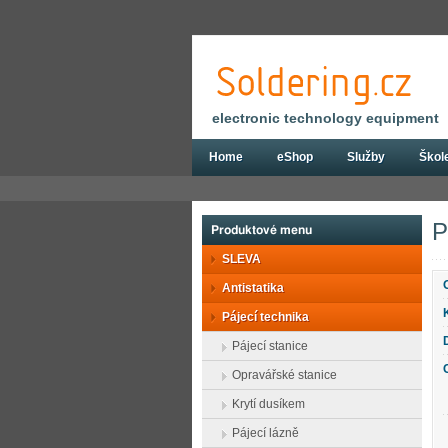
electronic technology equipment
Home
eShop
Služby
Škol
Eshop
Pájecí technika
Pájecí hroty
P
Produktové menu
SLEVA
Antistatika
Pájecí technika
Pájecí stanice
Opravářské stanice
Krytí dusíkem
Pájecí lázně