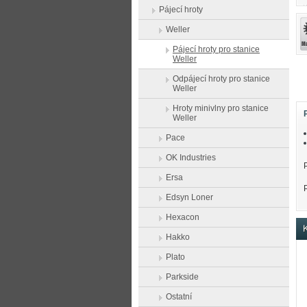
Pájecí hroty
Weller
Pájecí hroty pro stanice
Weller
Odpájecí hroty pro stanice
Weller
Hroty minivlny pro stanice
Weller
Pace
OK Industries
Ersa
Edsyn Loner
Hexacon
K
Hakko
Plato
Parkside
Ostatní