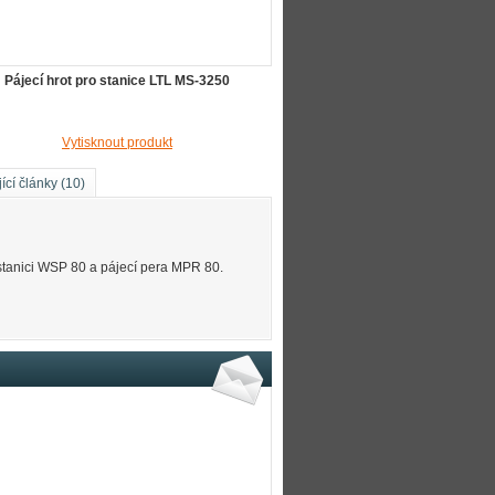
Pájecí hrot pro stanice LTL MS-3250
Vytisknout produkt
ící články (10)
stanici WSP 80 a pájecí pera MPR 80.