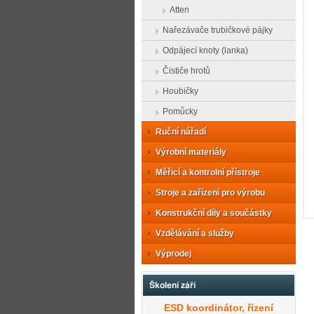
Atten
Nařezávače trubičkové pájky
Odpájecí knoty (lanka)
Čističe hrotů
Houbičky
Pomůcky
Ruční nářadí
Výrobní materiály
Měřicí a kontrolní přístroje
Stroje a zařízení pro výrobu
Konstrukční díly a součástky
Vzdělávání a služby
Výprodej
Školení září
ESD koordinátor, řízení