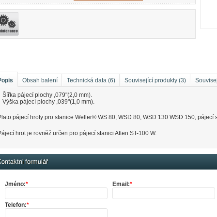
Popis
Obsah balení
Technická data (6)
Související produkty (3)
Souvisej
Šířka pájecí plochy ,079"(2,0 mm).
Výška pájecí plochy ,039"(1,0 mm).
Plato pájecí hroty pro stanice Weller® WS 80, WSD 80, WSD 130 WSD 150, pájecí 
Pájecí hrot je rovněž určen pro pájecí stanici Atten ST-100 W.
ontaktní formulář
Jméno:
*
Email:
*
Telefon:
*