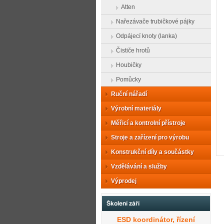
Atten
Nařezávače trubičkové pájky
Odpájecí knoty (lanka)
Čističe hrotů
Houbičky
Pomůcky
Ruční nářadí
Výrobní materiály
Měřicí a kontrolní přístroje
Stroje a zařízení pro výrobu
Konstrukční díly a součástky
Vzdělávání a služby
Výprodej
Školení září
ESD koordinátor, řízení