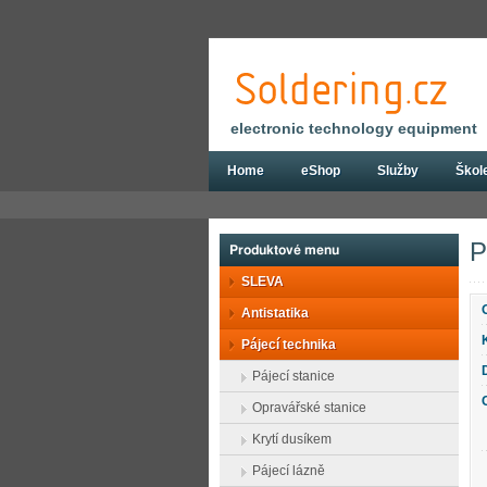
electronic technology equipment
Home
eShop
Služby
Škol
Eshop
Pájecí technika
Pájecí hroty
P
Produktové menu
SLEVA
Antistatika
Pájecí technika
Pájecí stanice
Opravářské stanice
Krytí dusíkem
Pájecí lázně