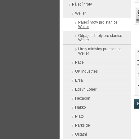
Pájecí hroty
Weller
Pájecí hroty pro stanice
Weller
Odpájecí hroty pro stanice
Weller
Hroty minivlny pro stanice
Weller
Pace
OK Industries
Ersa
Edsyn Loner
Hexacon
K
Hakko
Plato
Parkside
Ostatní