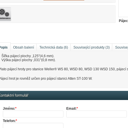
Pájec
Popis
Obsah balení
Technická data (6)
Související produkty (3)
Souvisej
Šířka pájecí plochy ,125"(4,6 mm).
Výška pájecí plochy ,031"(0,8 mm).
Plato pájecí hroty pro stanice Weller® WS 80, WSD 80, WSD 130 WSD 150, pájecí 
Pájecí hrot je rovněž určen pro pájecí stanici Atten ST-100 W.
ontaktní formulář
Jméno:
*
Email:
*
Telefon:
*