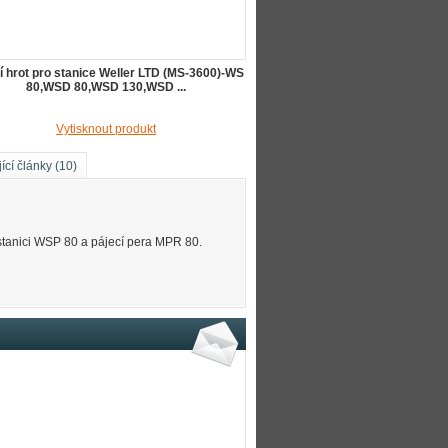
í hrot pro stanice Weller LTD (MS-3600)-WS
80,WSD 80,WSD 130,WSD ...
Vytisknout produkt
ící články (10)
stanici WSP 80 a pájecí pera MPR 80.