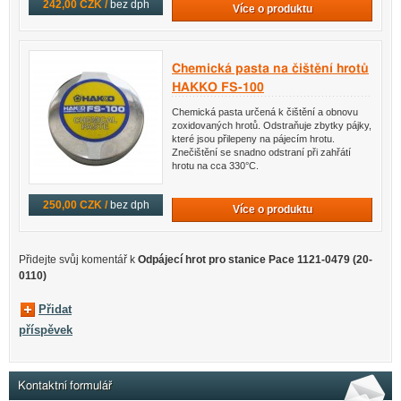
242,00 CZK /
bez dph
Více o produktu
Chemická pasta na čištění hrotů
HAKKO FS-100
Chemická pasta určená k čištění a obnovu
zoxidovaných hrotů. Odstraňuje zbytky pájky,
které jsou přilepeny na pájecím hrotu.
Znečištění se snadno odstraní při zahřátí
hrotu na cca 330°C.
250,00 CZK /
bez dph
Více o produktu
Přidejte svůj komentář k
Odpájecí hrot pro stanice Pace 1121-0479 (20-
0110)
Přidat
příspěvek
Kontaktní formulář