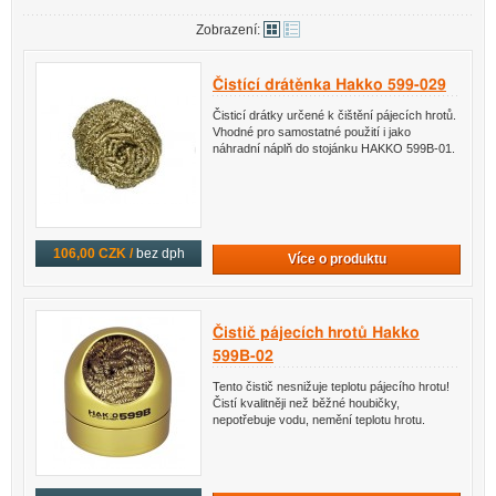
Zobrazení:
Čistící drátěnka Hakko 599-029
Čisticí drátky určené k čištění pájecích hrotů.
Vhodné pro samostatné použití i jako
náhradní náplň do stojánku HAKKO 599B-01.
106,00 CZK /
bez dph
Více o produktu
Čistič pájecích hrotů Hakko
599B-02
Tento čistič nesnižuje teplotu pájecího hrotu!
Čistí kvalitněji než běžné houbičky,
nepotřebuje vodu, nemění teplotu hrotu.