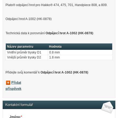
Plato® odpájecí hrot pro Hakko® 474, 475, 701, Handpiece 808, a 809.
Odpájecí hrot A-1002 (HK-0878)
Technická data k porovnání
Odpájecí hrot A-1002 (HK-0878)
Název parametru
Hodnota
Vnitřní průměr trysky D1
0.8 mm
Vnější průměr trysky D2
1.8 mm
Přidejte svůj komentář k
Odpájecí hrot A-1002 (HK-0878)
Přidat
příspěvek
Kontaktní formulář
Jméno:
*