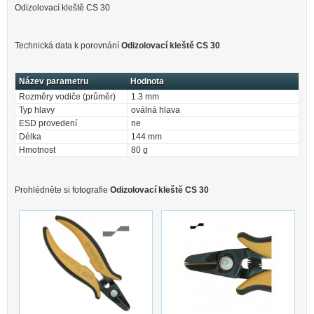
Odizolovací kleště CS 30
Technická data k porovnání
Odizolovací kleště CS 30
Název parametru
Hodnota
Rozměry vodiče (průměr)
1.3 mm
Typ hlavy
oválná hlava
ESD provedení
ne
Délka
144 mm
Hmotnost
80 g
Prohlédněte si fotografie
Odizolovací kleště CS 30