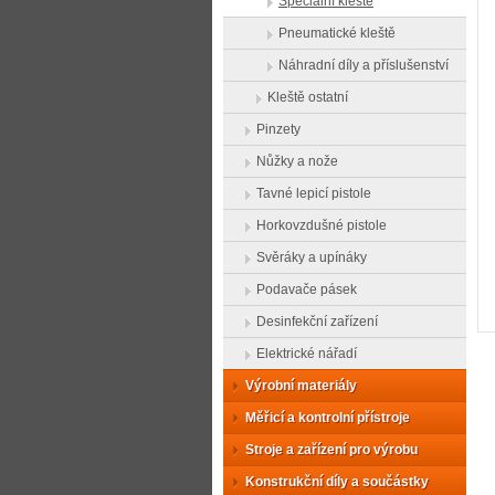
Speciální kleště
Pneumatické kleště
Náhradní díly a příslušenství
Kleště ostatní
Pinzety
Nůžky a nože
Tavné lepicí pistole
Horkovzdušné pistole
Svěráky a upínáky
Podavače pásek
Desinfekční zařízení
Elektrické nářadí
Výrobní materiály
Měřicí a kontrolní přístroje
Stroje a zařízení pro výrobu
Konstrukční díly a součástky