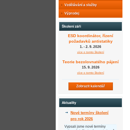
Vzdělávání a služby
Výprodej
Školení září
ESD koordinátor, řízení
požadavků antistatiky
1. - 2. 9. 2026
více o tomto školení
Teorie bezolovnatého pájení
15. 9. 2026
více o tomto školení
Zobrazit kalendář
Aktuality
Nové termíny školení
pro rok 2026
Vypsali jsme nové termíny