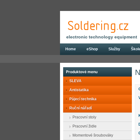
electronic technology equipment
Home
eShop
Služby
Škol
Eshop
Ruční nářadí
Kleště
Kleště
N
Produktové menu
SLEVA
Antistatika
Pájecí technika
Ruční nářadí
Pracovní stoly
Pracovní židle
Momentové šroubováky