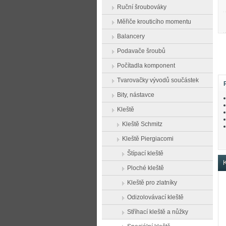
Ruční šroubováky
Měřiče krouticího momentu
Balancery
Podavače šroubů
Počítadla komponent
Tvarovačky vývodů součástek
Bity, nástavce
Kleště
Kleště Schmitz
Kleště Piergiacomi
Štípací kleště
K
Ploché kleště
Kleště pro zlatníky
Odizolovávací kleště
Stříhací kleště a nůžky