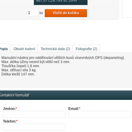
867,57
CZK / ks vč. DPH
ks
Vložit do košíku
Popis
Obsah balení
Technická data (2)
Fotografie (2)
Manuální nástroj pro oddělování větších kusů vícevrstvých DPS (depaneling).
Max. délka úžiny nesmí být větší než 3 mm.
Tloušťka čepelí 1,8 mm.
Max. střihací síla 3 kg.
Délka kleští 147 mm.
ontaktní formulář
Jméno:
*
Email:
*
Telefon:
*