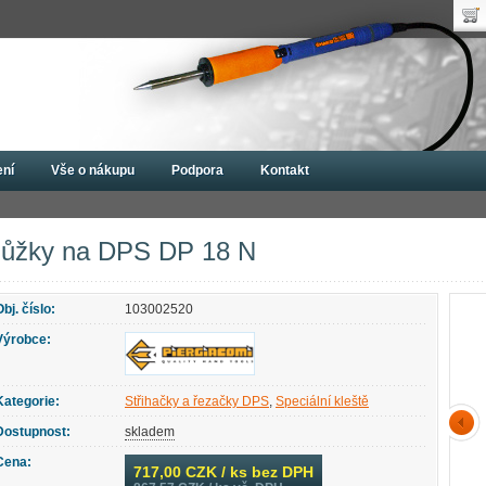
Uži
Nák
Hes
Poč
Zap
Cen
Nov
ení
Vše o nákupu
Podpora
Kontakt
 Piergiacomi
Speciální kleště
Nůžky na DPS DP 18 N
ůžky na DPS DP 18 N
Obj. číslo:
103002520
Výrobce:
Kategorie:
Střihačky a řezačky DPS
,
Speciální kleště
Dostupnost:
skladem
Cena:
717,00
CZK / ks bez DPH