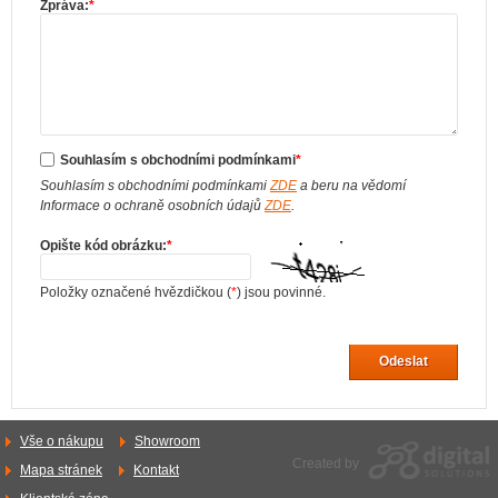
Zpráva:
*
Souhlasím s obchodními podmínkami
*
Souhlasím s obchodními podmínkami
ZDE
a beru na vědomí
Informace o ochraně osobních údajů
ZDE
.
Opište kód obrázku:
*
Položky označené hvězdičkou (
*
) jsou povinné.
Odeslat
Vše o nákupu
Showroom
Created by
Mapa stránek
Kontakt