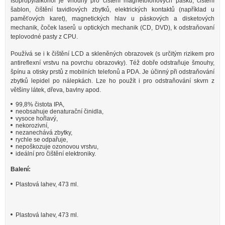
Isopropylalkohol je vhodný pro čištění magnetofonových pásků, čištění
šablon, čištění tavidlových zbytků, elektrických kontaktů (například u
paměťových karet), magnetických hlav u páskových a disketových
mechanik, čoček laserů u optických mechanik (CD, DVD), k odstraňovaní
teplovodné pasty z CPU.
Používá se i k čištění LCD a skleněných obrazovek (s určitým rizikem pro
antireflexní vrstvu na povrchu obrazovky). Též dobře odstraňuje šmouhy,
špínu a otisky prstů z mobilních telefonů a PDA. Je účinný při odstraňování
zbytků lepidel po nálepkách. Lze ho použít i pro odstraňování skvrn z
většiny látek, dřeva, bavlny apod.
99,8% čistota IPA,
neobsahuje denaturační činidla,
vysoce hořlavý,
nekorozivní,
nezanechává zbytky,
rychle se odpařuje,
nepoškozuje ozonovou vrstvu,
ideální pro čištění elektroniky.
Balení:
Plastová lahev, 473 ml.
Plastová lahev, 473 ml.