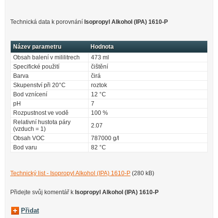
Technická data k porovnání
Isopropyl Alkohol (IPA) 1610-P
Název parametru
Hodnota
Obsah balení v mililitrech
473 ml
Specifické použití
čištění
Barva
čirá
Skupenství při 20°C
roztok
Bod vznícení
12 °C
pH
7
Rozpustnost ve vodě
100 %
Relativní hustota páry
2.07
(vzduch = 1)
Obsah VOC
787000 g/l
Bod varu
82 °C
Technický list - Isopropyl Alkohol (IPA) 1610-P
(280 kB)
Přidejte svůj komentář k
Isopropyl Alkohol (IPA) 1610-P
Přidat