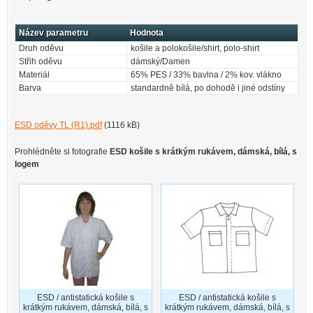
Název parametru
Hodnota
Druh oděvu
košile a polokošile/shirt, polo-shirt
Střih oděvu
dámský/Damen
Materiál
65% PES / 33% bavlna / 2% kov. vlákno
Barva
standardně bílá, po dohodě i jiné odstíny
ESD oděvy TL (R1).pdf
(1116 kB)
Prohlédněte si fotografie
ESD košile s krátkým rukávem, dámská, bílá, s
logem
ESD / antistatická košile s
ESD / antistatická košile s
krátkým rukávem, dámská, bílá, s
krátkým rukávem, dámská, bílá, s