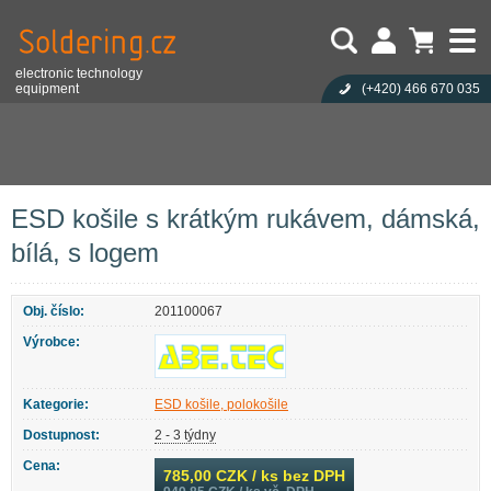
electronic technology
equipment
(+420)
466 670 035
Uživatel:
Nákupní košík je prázdný!
Eshop
Antistatika
ESD oděvy, obuv, rukavice
ESD oděvy
Heslo:
Počet produktů:
0
Obsah košíku
ESD košile, polokošile
Zapoměli jste heslo?
Cena celkem:
0,00 CZK
Přihlásit
Nová registrace
ESD košile s krátkým rukávem, dámská, bílá, s logem
ESD košile s krátkým rukávem, dámská,
bílá, s logem
Obj. číslo:
201100067
Výrobce:
Kategorie:
ESD košile, polokošile
Dostupnost:
2 - 3 týdny
Cena:
785,00
CZK / ks bez DPH