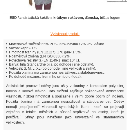
ESD / antistatická košile s krátkým rukávem, dámská, bílá, s logem
Vytisknout produkt
Materiálové složení: 65% PES / 33% bavlna / 2% kov. vlákno.
Vazba: kepr 2/1 S.
Hmotnost tkaniny (EN 12127): 170 g/m
2
± 5%.
Rozměrová změna (EN ISO 6330): 2%.
Povrchová rezistivita (EN 1149-1: max 10
6
Ω.
Barva: bílá (standardně bílá, po dohodě i jiné odstíny).
Velikosti: S, M, L, XL (po dohodě i jiné velikosti a střihy).
Použitá tkanina má zaručenou nesrážlivost a stálobarevnost.
Po dohodě možnost firemního symbolu (loga).
Antistatické pracovní oděvy jsou ušity z tkaniny z kompozice polyester,
bavlna a kovové vlákno. Toto složení zajišťuje požadované antistatické
vlastnosti, nízkou hmotnost a současně i velmi dobré pocity při nošení.
Použitá tkanina má zaručenou nesrážlivost a stálobarevnost. Oděvy
nemají „nepříjemné“ vlastnosti syntetických tkanin, které se projevují
zejména v letních měsících a působí nepříznivě na osoby, které je
používají. Střihy jsou navrženy jako univerzální ve standardních
velikostech.