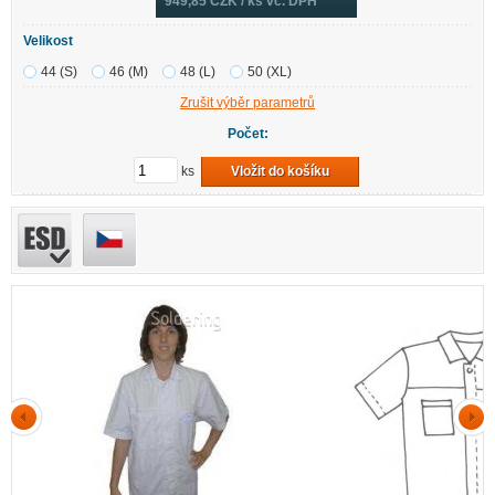
949,85
CZK / ks vč. DPH
Velikost
44 (S)
46 (M)
48 (L)
50 (XL)
Zrušit výběr parametrů
Počet:
ks
Vložit do košíku