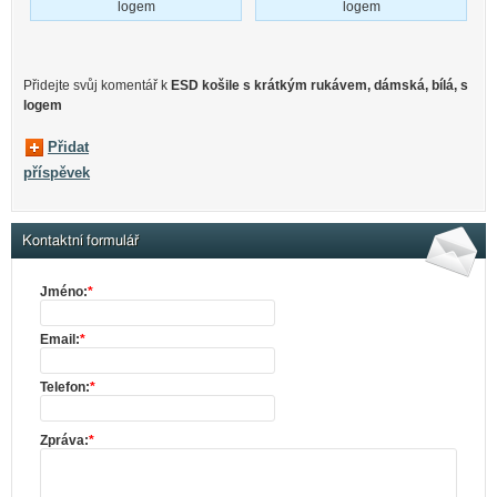
logem
logem
Přidejte svůj komentář k
ESD košile s krátkým rukávem, dámská, bílá, s
logem
Přidat
příspěvek
Kontaktní formulář
Jméno:
*
Email:
*
Telefon:
*
Zpráva:
*