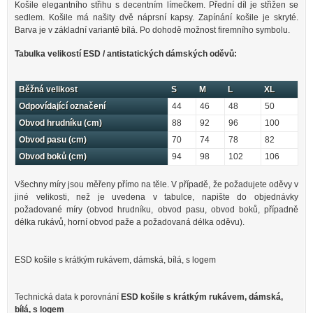
Košile elegantního střihu s decentním límečkem. Přední díl je střižen se
sedlem. Košile má našity dvě náprsní kapsy. Zapínání košile je skryté.
Barva je v základní variantě bílá. Po dohodě možnost firemního symbolu.
Tabulka velikostí ESD / antistatických dámských oděvů:
Běžná velikost
S
M
L
XL
Odpovídající označení
44
46
48
50
Obvod hrudníku (cm)
88
92
96
100
Obvod pasu (cm)
70
74
78
82
Obvod boků (cm)
94
98
102
106
Všechny míry jsou měřeny přímo na těle. V případě, že požadujete oděvy v
jiné velikosti, než je uvedena v tabulce, napište do objednávky
požadované míry (obvod hrudníku, obvod pasu, obvod boků, případně
délka rukávů, horní obvod paže a požadovaná délka oděvu).
ESD košile s krátkým rukávem, dámská, bílá, s logem
Technická data k porovnání
ESD košile s krátkým rukávem, dámská,
bílá, s logem