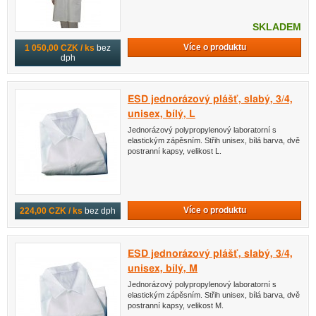
SKLADEM
Více o produktu
1 050,00 CZK / ks
bez
dph
ESD jednorázový plášť, slabý, 3/4,
unisex, bílý, L
Jednorázový polypropylenový laboratorní s
elastickým zápěsním. Střih unisex, bílá barva, dvě
postranní kapsy, velikost L.
Více o produktu
224,00 CZK / ks
bez dph
ESD jednorázový plášť, slabý, 3/4,
unisex, bílý, M
Jednorázový polypropylenový laboratorní s
elastickým zápěsním. Střih unisex, bílá barva, dvě
postranní kapsy, velikost M.