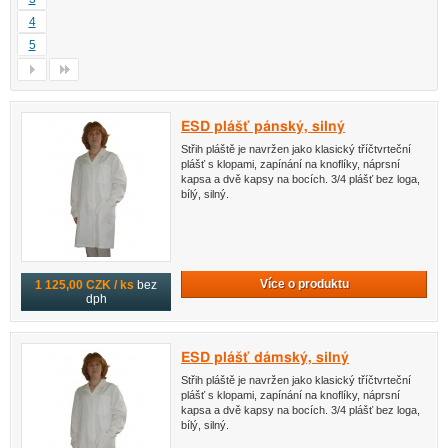
4
5
ESD plášť pánský, silný
Střih pláště je navržen jako klasický tříčtvrteční
plášť s klopami, zapínání na knoflíky, náprsní
kapsa a dvě kapsy na bocích. 3/4 plášť bez loga,
bílý, silný.
Více o produktu
1 125,00 CZK / ks
bez
dph
ESD plášť dámský, silný
Střih pláště je navržen jako klasický tříčtvrteční
plášť s klopami, zapínání na knoflíky, náprsní
kapsa a dvě kapsy na bocích. 3/4 plášť bez loga,
bílý, silný.