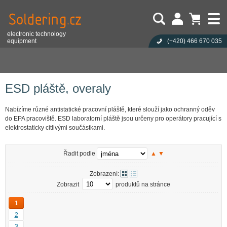
electronic technology
equipment
(+420)
466 670 035
Uživatel:
Nákupní košík je prázdný!
Eshop
Antistatika
ESD oděvy, obuv, rukavice
ESD oděvy
Heslo:
Počet produktů:
0
Obsah košíku
ESD pláště, overaly
Zapoměli jste heslo?
Cena celkem:
0,00 CZK
Přihlásit
Nová registrace
ESD pláště, overaly
Nabízíme různé antistatické pracovní pláště, které slouží jako ochranný oděv
do EPA pracoviště. ESD laboratorní pláště jsou určeny pro operátory pracující s
elektrostaticky citlivými součástkami.
Řadit podle
▲
▼
Zobrazení:
Zobrazit
produktů na stránce
1
2
3