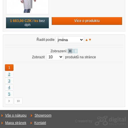
Více o produktu
1 683,00 CZK / ks
bez
dph
Řadit podle
▲
▼
Zobrazení:
Zobrazit
produktů na stránce
1
2
3
4
5
Vše o nákupu
Showroom
Created by
Mapa stránek
Kontakt