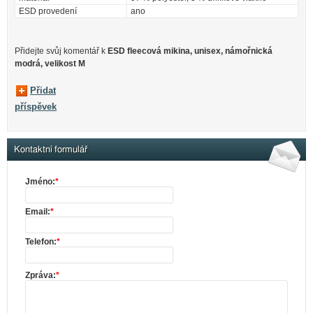
ESD provedení
ano
Přidejte svůj komentář k
ESD fleecová mikina, unisex, námořnická
modrá, velikost M
Přidat
příspěvek
Kontaktní formulář
Jméno:
*
Email:
*
Telefon:
*
Zpráva:
*