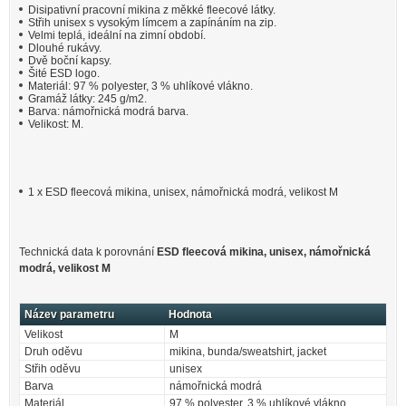
Disipativní pracovní mikina z měkké fleecové látky.
Střih unisex s vysokým límcem a zapínáním na zip.
Velmi teplá, ideální na zimní období.
Dlouhé rukávy.
Dvě boční kapsy.
Šité ESD logo.
Materiál: 97 % polyester, 3 % uhlíkové vlákno.
Gramáž látky: 245 g/m2.
Barva: námořnická modrá barva.
Velikost: M.
1 x ESD fleecová mikina, unisex, námořnická modrá, velikost M
Technická data k porovnání
ESD fleecová mikina, unisex, námořnická
modrá, velikost M
Název parametru
Hodnota
Velikost
M
Druh oděvu
mikina, bunda/sweatshirt, jacket
Střih oděvu
unisex
Barva
námořnická modrá
Materiál
97 % polyester, 3 % uhlíkové vlákno