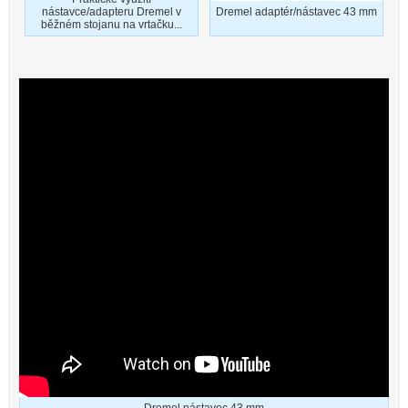
nástavce/adapteru Dremel v
Dremel adaptér/nástavec 43 mm
běžném stojanu na vrtačku...
Dremel nástavec 43 mm