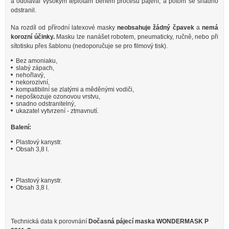
a odolával vysokým teplotám během procesu pájení, a potom se snadno
odstranil.
Na rozdíl od přírodní latexové masky
neobsahuje žádný čpavek
a
nemá
korozní účinky.
Masku lze nanášet robotem, pneumaticky, ručně, nebo při
sítotisku přes šablonu (nedoporučuje se pro filmový tisk).
Bez amoniaku,
slabý zápach,
nehořlavý,
nekorozivní,
kompatibilní se zlatými a měděnými vodiči,
nepoškozuje ozonovou vrstvu,
snadno odstranitelný,
ukazatel vytvrzení - ztmavnutí.
Balení:
Plastový kanystr.
Obsah 3,8 l.
Plastový kanystr.
Obsah 3,8 l.
Technická data k porovnání
Dočasná pájecí maska WONDERMASK P