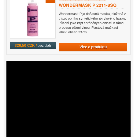
WONDERMASK P 2211-8SQ
Wondermask P je dočasná maska, složená z
thixotropního syntetického akrylového latexu.
Působí jako kryt chráněných oblastí v rámci
procesu pájení vlnou. Plastová mačkací
lahev, obsah 237ml.
326,50 CZK /
bez dph
Více o produktu