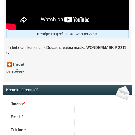
Nepájivá pájecí maska WonderMask.
Přidejte svůj komentář k
Dočasná pájecí maska WONDERMASK P 2211-
G
Přidat
příspěvek
Kontaktní formulář
Jméno:
*
Email:
*
Telefon:
*