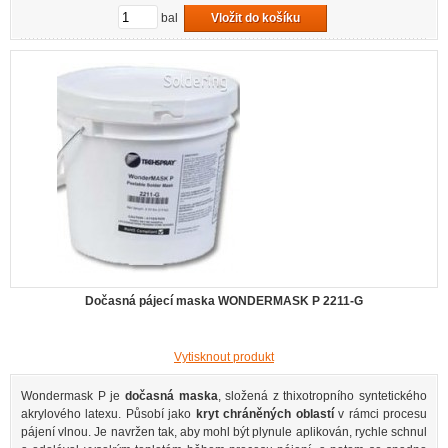
bal
Vložit do košíku
Dočasná pájecí maska WONDERMASK P 2211-G
Vytisknout produkt
Wondermask P je
dočasná maska
, složená z thixotropního syntetického
akrylového latexu. Působí jako
kryt chráněných oblastí
v rámci procesu
pájení vlnou. Je navržen tak, aby mohl být plynule aplikován, rychle schnul