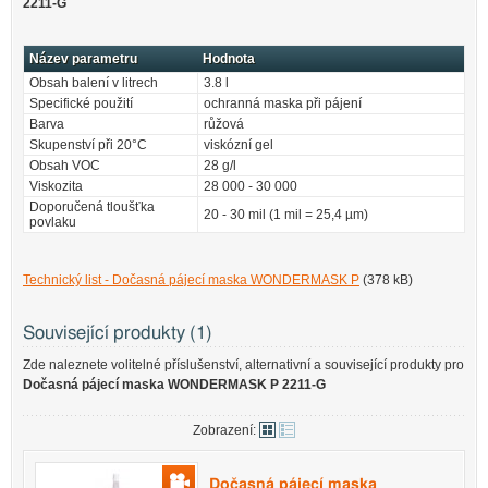
2211-G
Název parametru
Hodnota
Obsah balení v litrech
3.8 l
Specifické použití
ochranná maska při pájení
Barva
růžová
Skupenství při 20°C
viskózní gel
Obsah VOC
28 g/l
Viskozita
28 000 - 30 000
Doporučená tloušťka
20 - 30 mil (1 mil = 25,4 µm)
povlaku
Technický list - Dočasná pájecí maska WONDERMASK P
(378 kB)
Související produkty (1)
Zde naleznete volitelné příslušenství, alternativní a související produkty pro
Dočasná pájecí maska WONDERMASK P 2211-G
Zobrazení:
Dočasná pájecí maska