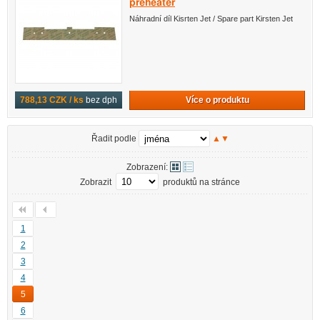
preheater
Náhradní díl Kisrten Jet / Spare part Kirsten Jet
Více o produktu
788,13 CZK / ks
bez dph
Řadit podle
▲
▼
Zobrazení:
Zobrazit
produktů na stránce
1
2
3
4
5
6