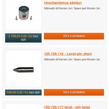
(mechanismus zámku)
Náhradní díl Kisrten Jet / Spare part Kirsten Jet
Více o produktu
1 798,00 CZK / ks
bez
dph
105.109.116 - Level-pin short
Náhradní díl Kisrten Jet / Spare part Kirsten Jet
Více o produktu
540,00 CZK / ks
bez dph
105.109.117 level - pin large