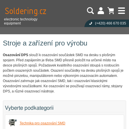
electronic technology
equipment
(+420)
466 670 035
Uživatel:
Nákupní košík je prázdný!
Eshop
Stroje a zařízení pro výrobu
Heslo:
Počet produktů:
0
Obsah košíku
Zapoměli jste heslo?
Stroje a zařízení pro výrobu
Cena celkem:
0,00 CZK
Přihlásit
Nová registrace
Osazování DPS
slouží k osazování součástek SMD na desku s plošným
spojem. Před zapájením je třeba SMD přesně položit na určené místo na
desce plošných spojů. Požadavek kvalitního osazování stoupá s rostoucím
počtem osazených součástek. Osazení součástky na desku plošných spojů je
možné pinzetou, manipulátorem nebo výkonným osazovacím automatem.
Osazování zahrnuje jak osazování SMD, tak i osazování klasickými
vývodovými součástkami. Ke osazování se používají osazovací rámy, stojany
DPS, a různé osazovací nástroje.
Vyberte podkategorii
Technika pro osazování SMD