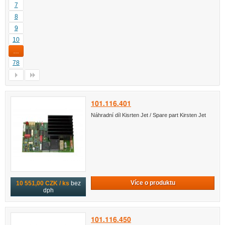
7
8
9
10
…
78
101.116.401
Náhradní díl Kisrten Jet / Spare part Kirsten Jet
Více o produktu
10 551,00 CZK / ks
bez
dph
101.116.450