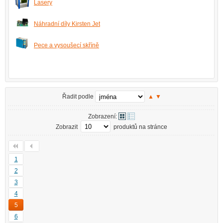
Lasery
Náhradní díly Kirsten Jet
Pece a vysoušecí skříně
Řadit podle
▲
▼
Zobrazení:
Zobrazit
produktů na stránce
1
2
3
4
5
6