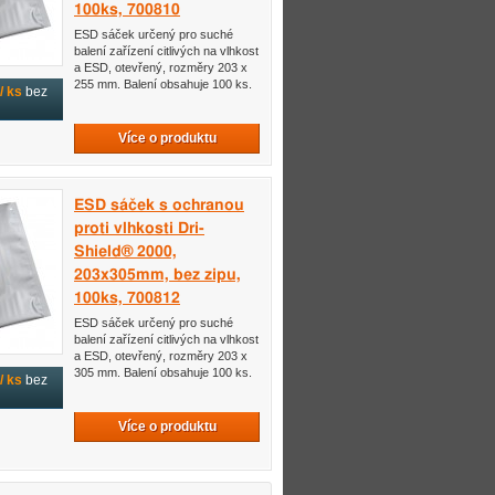
100ks, 700810
ESD sáček určený pro suché
balení zařízení citlivých na vlhkost
a ESD, otevřený, rozměry 203 x
255 mm. Balení obsahuje 100 ks.
/ ks
bez
Více o produktu
ESD sáček s ochranou
proti vlhkosti Dri-
Shield® 2000,
203x305mm, bez zipu,
100ks, 700812
ESD sáček určený pro suché
balení zařízení citlivých na vlhkost
a ESD, otevřený, rozměry 203 x
305 mm. Balení obsahuje 100 ks.
/ ks
bez
Více o produktu