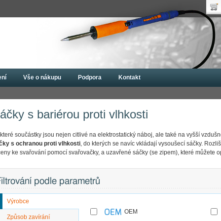
Uži
Nák
Hes
Poč
Zap
Cen
Nov
ení
Vše o nákupu
Podpora
Kontakt
íky
ESD sáčky
Sáčky s bariérou proti vlhkosti
áčky s bariérou proti vlhkosti
teré součástky jsou nejen citlivé na elektrostatický náboj, ale také na vyšší vzdušn
čky s ochranou proti vlhkosti
, do kterých se navíc vkládají vysoušecí sáčky. Rozli
čeny ke svařování pomocí svařovačky, a uzavřené sáčky (se zipem), které můžete o
iltrování podle parametrů
Výrobce
OEM
Způsob zavírání