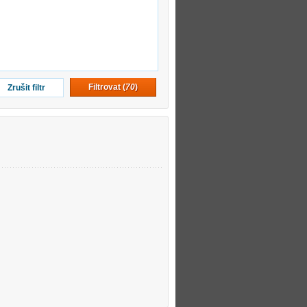
Filtrovat (
70
)
Zrušit filtr