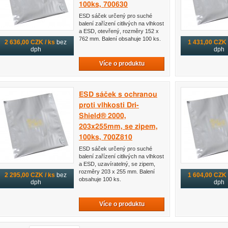
100ks, 700630
ESD sáček určený pro suché
balení zařízení citlivých na vlhkost
a ESD, otevřený, rozměry 152 x
762 mm. Balení obsahuje 100 ks.
2 636,00 CZK / ks
bez
1 431,00 CZK 
dph
dph
Více o produktu
ESD sáček s ochranou
proti vlhkosti Dri-
Shield® 2000,
203x255mm, se zipem,
100ks, 700Z810
ESD sáček určený pro suché
balení zařízení citlivých na vlhkost
a ESD, uzavíratelný, se zipem,
rozměry 203 x 255 mm. Balení
2 295,00 CZK / ks
bez
1 604,00 CZK 
obsahuje 100 ks.
dph
dph
Více o produktu