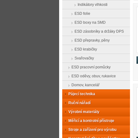
Indikátory vlhkosti
ESD folie
ESD boxy na SMD
ESD zásobníky a držáky DPS
ESD přepravky, pěny
ESD krabičky
Svařovačky
ESD pracovní pomůcky
ESD oděvy, obuv, rukavice
Domov, kancelář
Pájecí technika
Ruční nářadí
Výrobní materiály
Měřicí a kontrolní přístroje
Stroje a zařízení pro výrobu