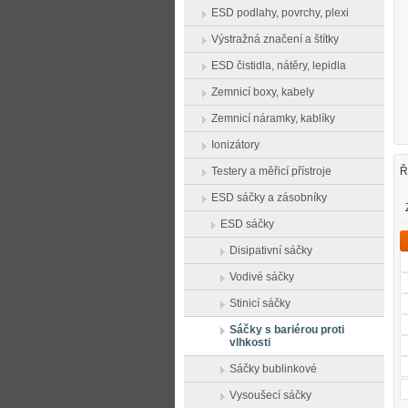
ESD podlahy, povrchy, plexi
Výstražná značení a štítky
ESD čistidla, nátěry, lepidla
Zemnicí boxy, kabely
Zemnicí náramky, kablíky
Ionizátory
Testery a měřicí přístroje
Ř
ESD sáčky a zásobníky
ESD sáčky
Disipativní sáčky
Vodivé sáčky
Stinicí sáčky
Sáčky s bariérou proti
vlhkosti
Sáčky bublinkové
Vysoušecí sáčky