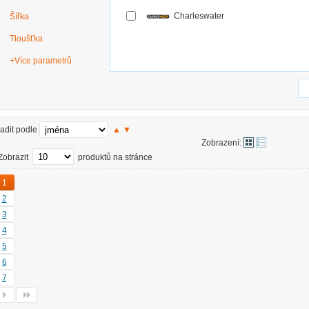
Charleswater
Šířka
Tloušťka
+
Více parametrů
adit podle
▲
▼
Zobrazení:
Zobrazit
produktů na stránce
1
2
3
4
5
6
7