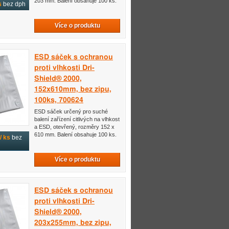
203 mm. Balení obsahuje 100 ks.
s
bez dph
Více o produktu
ESD sáček s ochranou
proti vlhkosti Dri-
Shield® 2000,
152x610mm, bez zipu,
100ks, 700624
ESD sáček určený pro suché
balení zařízení citlivých na vlhkost
a ESD, otevřený, rozměry 152 x
610 mm. Balení obsahuje 100 ks.
/ ks
bez
Více o produktu
ESD sáček s ochranou
proti vlhkosti Dri-
Shield® 2000,
203x255mm, bez zipu,