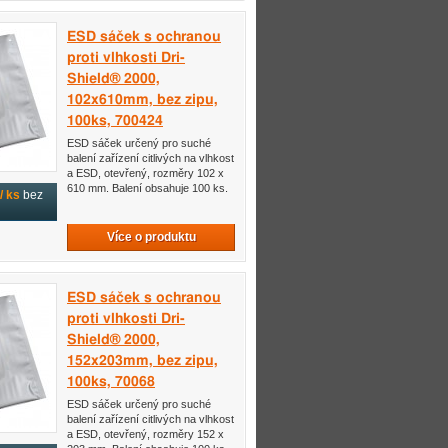
ESD sáček s ochranou
proti vlhkosti Dri-
Shield® 2000,
102x610mm, bez zipu,
100ks, 700424
ESD sáček určený pro suché
balení zařízení citlivých na vlhkost
a ESD, otevřený, rozměry 102 x
610 mm. Balení obsahuje 100 ks.
/ ks
bez
Více o produktu
ESD sáček s ochranou
proti vlhkosti Dri-
Shield® 2000,
152x203mm, bez zipu,
100ks, 70068
ESD sáček určený pro suché
balení zařízení citlivých na vlhkost
a ESD, otevřený, rozměry 152 x