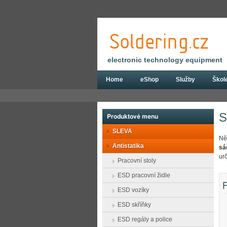
electronic technology equipment
Home
eShop
Služby
Škol
Eshop
Antistatika
ESD sáčky a zásobn
S
Produktové menu
SLEVA
Něk
Antistatika
sá
ur
Pracovní stoly
ESD pracovní židle
F
ESD vozíky
ESD skříňky
ESD regály a police