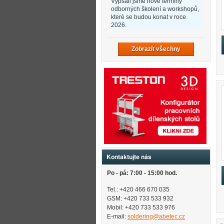
Vypsali jsme nové termíny
odborných školení a workshopů,
které se budou konat v roce
2026.
Zobrazit všechny
Kontaktujte nás
Po - pá: 7:00 - 15:00 hod.
Tel.: +420 466 670 035
GSM: +420 733 533 932
Mobil: +420
733 533 976
E-mail:
soldering@abetec.cz