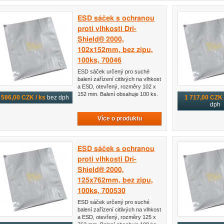
ESD sáček s ochranou
proti vlhkosti Dri-
Shield® 2000,
102x152mm, bez zipu,
100ks, 70046
ESD sáček určený pro suché
balení zařízení citlivých na vlhkost
a ESD, otevřený, rozměry 102 x
152 mm. Balení obsahuje 100 ks.
586,00 CZK / ks
bez dph
1 717,00 CZK 
dph
Více o produktu
ESD sáček s ochranou
proti vlhkosti Dri-
Shield® 2000,
125x762mm, bez zipu,
100ks, 700530
ESD sáček určený pro suché
balení zařízení citlivých na vlhkost
a ESD, otevřený, rozměry 125 x