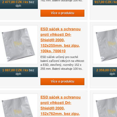
762 mm. Balení obsahuje 100 ks.
2 477,00 CZK / ks
bez
917,00 CZK / k
dph
Více o produktu
ESD sáček s ochranou
proti vlhkosti Dri-
Shield® 2000,
152x255mm, bez zipu,
100ks, 700610
ESD sáček určený pro suché
balení zařízení citlivých na vlhkost
a ESD, otevřený, rozměry 152 x
255 mm. Balení obsahuje 100 ks.
1 087,00 CZK / ks
bez
2 359,00 CZK 
dph
dph
Více o produktu
ESD sáček s ochranou
proti vlhkosti Dri-
Shield® 2000,
152x762mm, bez zipu,