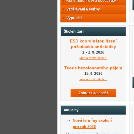
Konstrukční díly a součástky
Vzdělávání a služby
Výprodej
Školení září
ESD koordinátor, řízení
požadavků antistatiky
1. - 2. 9. 2026
více o tomto školení
Teorie bezolovnatého pájení
15. 9. 2026
více o tomto školení
Zobrazit kalendář
Aktuality
Nové termíny školení
pro rok 2026