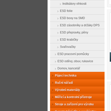
Indikátory vlhkosti
ESD folie
ESD boxy na SMD
ESD zásobníky a držáky DPS
ESD přepravky, pěny
ESD krabičky
Svařovačky
ESD pracovní pomůcky
ESD oděvy, obuv, rukavice
Domov, kancelář
Pájecí technika
Ruční nářadí
Výrobní materiály
Měřicí a kontrolní přístroje
Stroje a zařízení pro výrobu