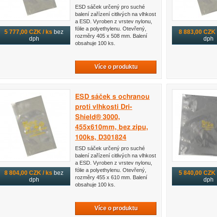
ESD sáček určený pro suché
balení zařízení citlivých na vlhkost
a ESD. Vyroben z vrstev nylonu,
fólie a polyethylenu. Otevřený,
5 777,00 CZK / ks
bez
8 883,00 CZK 
rozměry 405 x 508 mm. Balení
dph
dph
obsahuje 100 ks.
Více o produktu
ESD sáček s ochranou
proti vlhkosti Dri-
Shield® 3000,
455x610mm, bez zipu,
100ks, D301824
ESD sáček určený pro suché
balení zařízení citlivých na vlhkost
a ESD. Vyroben z vrstev nylonu,
fólie a polyethylenu. Otevřený,
8 804,00 CZK / ks
bez
5 840,00 CZK 
rozměry 455 x 610 mm. Balení
dph
dph
obsahuje 100 ks.
Více o produktu