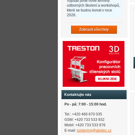
Vypsali jsme nové termíny
odborných školení a workshopů,
které se budou konat v roce
2026.
Zobrazit všechny
Kontaktujte nás
Po - pá: 7:00 - 15:00 hod.
Tel.: +420 466 670 035
GSM: +420 733 533 932
Mobil: +420
733 533 976
E-mail:
soldering@abetec.cz