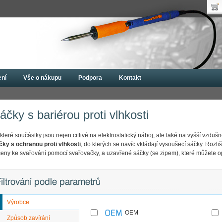
Uži
Nák
Hes
Poč
Zap
Cen
Nov
ení
Vše o nákupu
Podpora
Kontakt
íky
ESD sáčky
Sáčky s bariérou proti vlhkosti
áčky s bariérou proti vlhkosti
teré součástky jsou nejen citlivé na elektrostatický náboj, ale také na vyšší vzdušn
čky s ochranou proti vlhkosti
, do kterých se navíc vkládají vysoušecí sáčky. Rozli
čeny ke svařování pomocí svařovačky, a uzavřené sáčky (se zipem), které můžete o
iltrování podle parametrů
Výrobce
OEM
Způsob zavírání