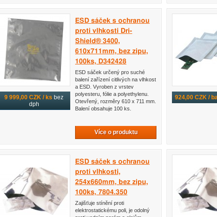
ESD sáček s ochranou
proti vlhkosti Dri-
Shield® 3400,
610x711mm, bez zipu,
100ks, D342428
ESD sáček určený pro suché
balení zařízení citlivých na vlhkost
a ESD. Vyroben z vrstev
polyesteru, fólie a polyethylenu.
9 999,00 CZK / ks
bez
924,00 CZK / ba
Otevřený, rozměry 610 x 711 mm.
dph
Balení obsahuje 100 ks.
Více o produktu
ESD sáček s ochranou
proti vlhkosti,
254x660mm, bez zipu,
100ks, 7804.350
Zajišťuje stínění proti
elektrostatickému poli, je odolný