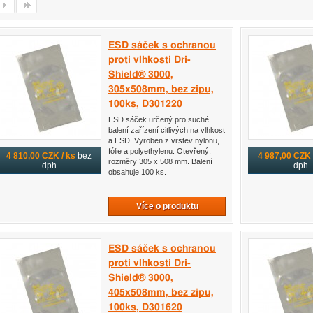
ESD sáček s ochranou
proti vlhkosti Dri-
Shield® 3000,
305x508mm, bez zipu,
100ks, D301220
ESD sáček určený pro suché
balení zařízení citlivých na vlhkost
a ESD. Vyroben z vrstev nylonu,
fólie a polyethylenu. Otevřený,
4 810,00 CZK / ks
bez
4 987,00 CZK 
rozměry 305 x 508 mm. Balení
dph
dph
obsahuje 100 ks.
Více o produktu
ESD sáček s ochranou
proti vlhkosti Dri-
Shield® 3000,
405x508mm, bez zipu,
100ks, D301620