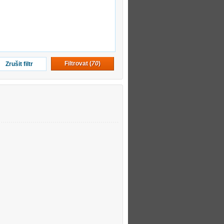
Filtrovat (
70
)
Zrušit filtr