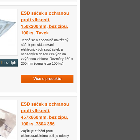
ESD sáček s ochranou
proti vlhkosti,
150x200mm, bez zipu,
100ks, Tyvek
Jedná se o speciálně navržený
sáček pro skladování
elektronických součástek a
osazených desek citlivých na
zvýšenou vlhkost. Rozměry 150 x
l
bez dph
200 mm (cena je za 100 ks).
Více o produktu
ESD sáček s ochranou
proti vlhkosti,
457x660mm, bez zipu,
100ks, 7804.356
Zajišťuje stínění proti
elektrostatickému poli, je odolný