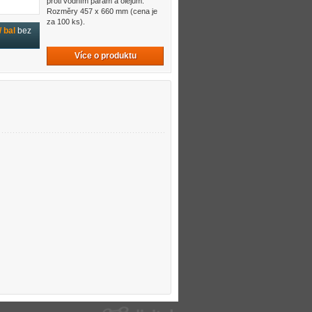
proti vodním parám a olejům.
Rozměry 457 x 660 mm (cena je
za 100 ks).
 bal
bez
Více o produktu