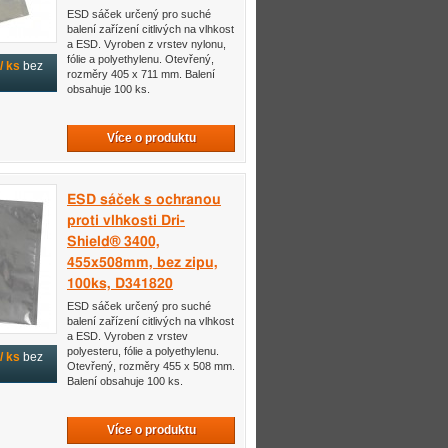
ESD sáček určený pro suché
balení zařízení citlivých na vlhkost
a ESD. Vyroben z vrstev nylonu,
fólie a polyethylenu. Otevřený,
/ ks
bez
rozměry 405 x 711 mm. Balení
obsahuje 100 ks.
Více o produktu
ESD sáček s ochranou
proti vlhkosti Dri-
Shield® 3400,
455x508mm, bez zipu,
100ks, D341820
ESD sáček určený pro suché
balení zařízení citlivých na vlhkost
a ESD. Vyroben z vrstev
polyesteru, fólie a polyethylenu.
/ ks
bez
Otevřený, rozměry 455 x 508 mm.
Balení obsahuje 100 ks.
Více o produktu