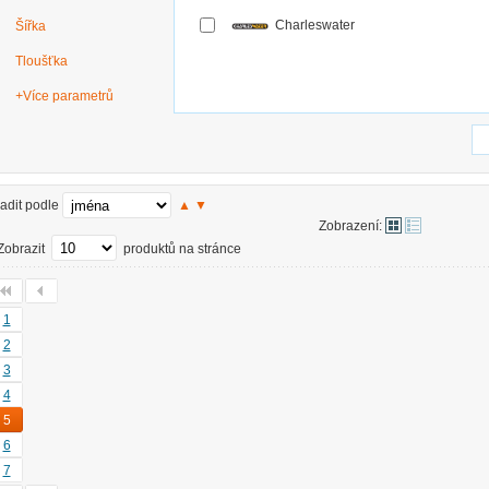
Charleswater
Šířka
Tloušťka
+
Více parametrů
adit podle
▲
▼
Zobrazení:
Zobrazit
produktů na stránce
1
2
3
4
5
6
7