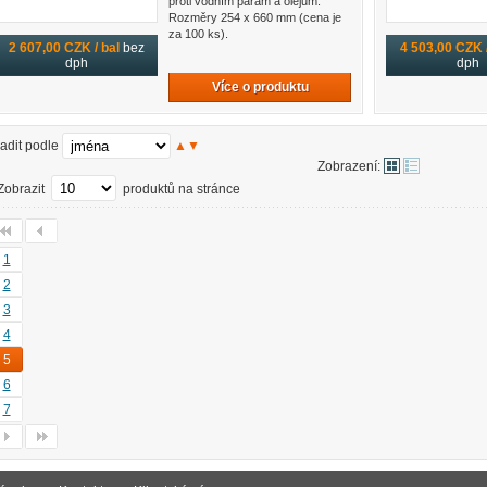
proti vodním parám a olejům.
Rozměry 254 x 660 mm (cena je
za 100 ks).
2 607,00 CZK / bal
bez
4 503,00 CZK /
dph
dph
Více o produktu
adit podle
▲
▼
Zobrazení:
Zobrazit
produktů na stránce
1
2
3
4
5
6
7