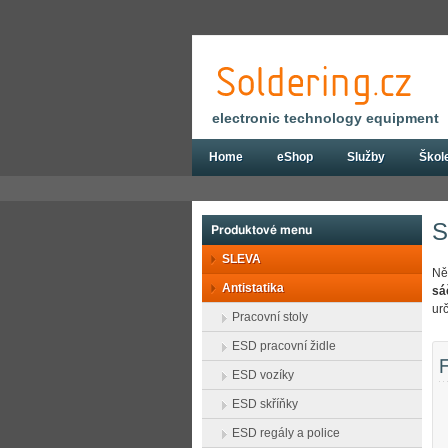
electronic technology equipment
Home
eShop
Služby
Škol
Eshop
Antistatika
ESD sáčky a zásobn
S
Produktové menu
SLEVA
Něk
Antistatika
sá
ur
Pracovní stoly
ESD pracovní židle
F
ESD vozíky
ESD skříňky
ESD regály a police