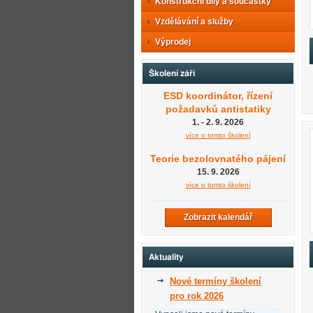
Konstrukční díly a součástky
Vzdělávání a služby
Výprodej
Školení září
ESD koordinátor, řízení
požadavků antistatiky
1. - 2. 9. 2026
více o tomto školení
Teorie bezolovnatého pájení
15. 9. 2026
více o tomto školení
Zobrazit kalendář
Aktuality
Nové termíny školení
pro rok 2026