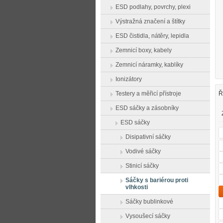
ESD podlahy, povrchy, plexi
Výstražná značení a štítky
ESD čistidla, nátěry, lepidla
Zemnicí boxy, kabely
Zemnicí náramky, kablíky
Ionizátory
Testery a měřicí přístroje
Ř
ESD sáčky a zásobníky
ESD sáčky
Disipativní sáčky
Vodivé sáčky
Stinicí sáčky
Sáčky s bariérou proti
vlhkosti
Sáčky bublinkové
Vysoušecí sáčky