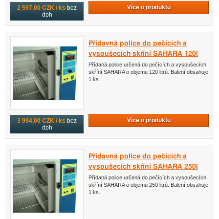
Více o produktu
2 597,00 CZK / ks
bez
dph
Přídavná police do pečících a
vysoušecích skříní SAHARA 120l
Přídaná police určená do pečících a vysoušecích
skříní SAHARA o objemu 120 litrů. Balení obsahuje
1 ks.
Více o produktu
3 994,00 CZK / ks
bez
dph
Přídavná police do pečících a
vysoušecích skříní SAHARA 250l
Přídaná police určená do pečících a vysoušecích
skříní SAHARA o objemu 250 litrů. Balení obsahuje
1 ks.