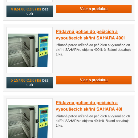
Více o produktu
4 824,00 CZK / ks
bez
dph
Přídavná police do pečících a
vysoušecích skříní SAHARA 400l
Přídaná police určená do pečících a vysoušecích
skříní SAHARA o objemu 400 litrů. Balení obsahuje
1 ks.
Více o produktu
5 157,00 CZK / ks
bez
dph
Přídavná police do pečících a
vysoušecích skříní SAHARA 40l
Přídaná police určená do pečících a vysoušecích
skříní SAHARA o objemu 40 litrů. Balení obsahuje
1 ks.