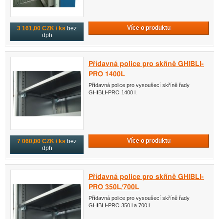
Více o produktu
3 161,00 CZK / ks
bez
dph
Přídavná police pro skříně GHIBLI-
PRO 1400L
Přídavná police pro vysoušecí skříně řady
GHIBLI-PRO 1400 l.
Více o produktu
7 060,00 CZK / ks
bez
dph
Přídavná police pro skříně GHIBLI-
PRO 350L/700L
Přídavná police pro vysoušecí skříně řady
GHIBLI-PRO 350 l a 700 l.