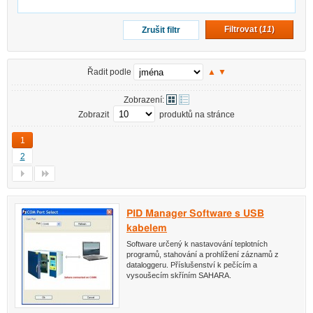
Filtrovat (
11
)
Zrušit filtr
Řadit podle
▲
▼
Zobrazení:
Zobrazit
produktů na stránce
1
2
PID Manager Software s USB
kabelem
Software určený k nastavování teplotních
programů, stahování a prohlížení záznamů z
dataloggeru. Příslušenství k pečícím a
vysoušecím skříním SAHARA.