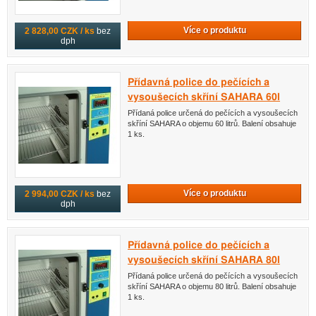
Více o produktu
2 828,00 CZK / ks
bez
dph
Přídavná police do pečících a
vysoušecích skříní SAHARA 60l
Přídaná police určená do pečících a vysoušecích
skříní SAHARA o objemu 60 litrů. Balení obsahuje
1 ks.
Více o produktu
2 994,00 CZK / ks
bez
dph
Přídavná police do pečících a
vysoušecích skříní SAHARA 80l
Přídaná police určená do pečících a vysoušecích
skříní SAHARA o objemu 80 litrů. Balení obsahuje
1 ks.