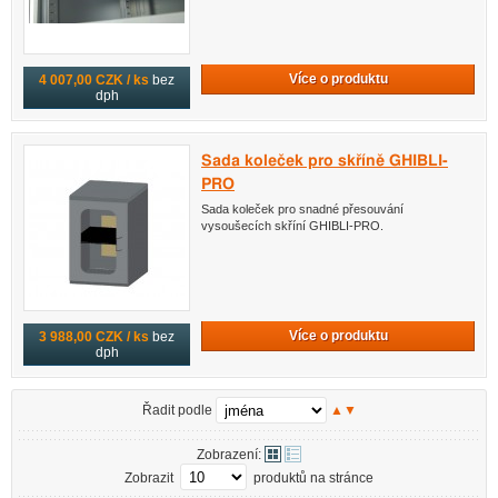
Více o produktu
4 007,00 CZK / ks
bez
dph
Sada koleček pro skříně GHIBLI-
PRO
Sada koleček pro snadné přesouvání
vysoušecích skříní GHIBLI-PRO.
Více o produktu
3 988,00 CZK / ks
bez
dph
Řadit podle
▲
▼
Zobrazení:
Zobrazit
produktů na stránce