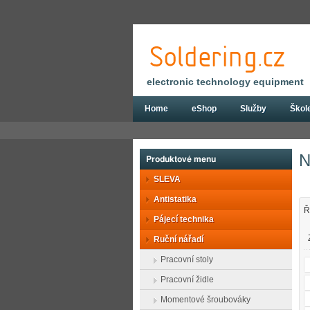
electronic technology equipment
Home
eShop
Služby
Škol
Eshop
Ruční nářadí
Momentové šrou
N
Produktové menu
SLEVA
Antistatika
Ř
Pájecí technika
Ruční nářadí
Pracovní stoly
Pracovní židle
Momentové šroubováky