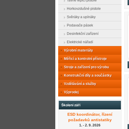
Tavné lepicí pistole
Horkovzdušné pistole
Svěráky a upínáky
Podavače pásek
Desinfekční zařízení
Elektrické nářadí
Výrobní materiály
Měřicí a kontrolní přístroje
Stroje a zařízení pro výrobu
Konstrukční díly a součástky
Vzdělávání a služby
Výprodej
Školení září
ESD koordinátor, řízení
požadavků antistatiky
1. - 2. 9. 2026