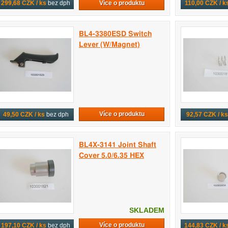
Více o produktu
299,68 CZK / ks
bez dph
110,00 CZK / k
BL4-3380ESD Switch
Lever (W/Magnet)
Více o produktu
49,50 CZK / ks
bez dph
92,57 CZK / ks
BL4X-3141 Joint Shaft
Cover 5.0/6.35 HEX
SKLADEM
Více o produktu
197,10 CZK / ks
bez dph
144,83 CZK / k