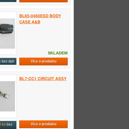
BL65-0460ESD BODY
CASE A&B
SKLADEM
Více o produktu
s
bez dph
BL7-CC1 CIRCUIT ASSY
Více o produktu
/ ks
bez