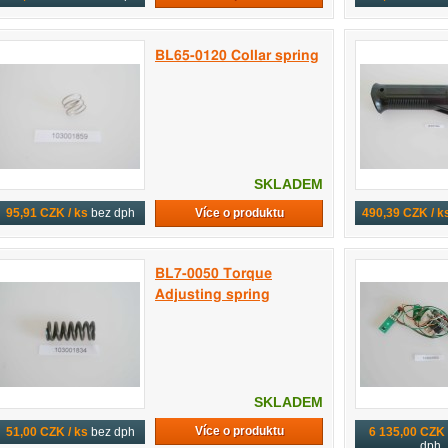
BL65-0120 Collar spring
SKLADEM
Více o produktu
95,91 CZK / ks
bez dph
490,39 CZK / k
BL7-0050 Torque
Adjusting spring
SKLADEM
Více o produktu
51,00 CZK / ks
bez dph
6 135,00 CZK 
dph