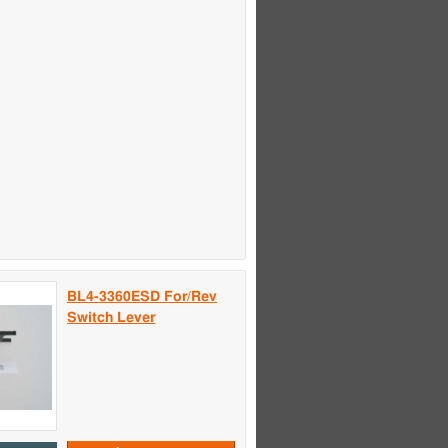
BL4-3360ESD For/Rev
Switch Lever