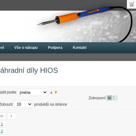
Uži
Nák
Hes
Poč
Zap
Cen
Nov
ení
Vše o nákupu
Podpora
Kontakt
bováky
Náhradní díly HIOS
áhradní díly HIOS
adit podle
▲
▼
Zobrazení:
Zobrazit
produktů na stránce
1
2