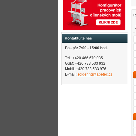
Ř
Kontaktujte nás
Po - pá: 7:00 - 15:00 hod.
Tel.: +420 466 670 035
GSM: +420 733 533 932
Mobil: +420
733 533 976
E-mail:
soldering@abetec.cz