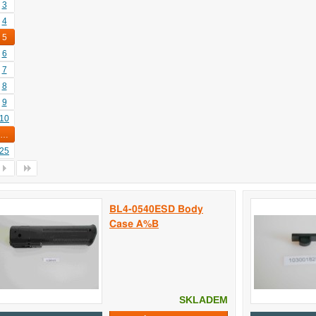
3
4
5
6
7
8
9
10
…
25
BL4-0540ESD Body
Case A%B
SKLADEM