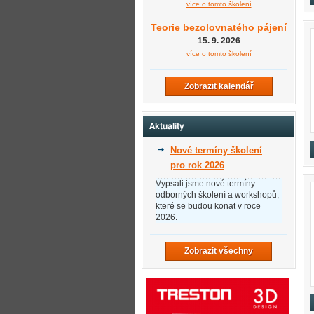
více o tomto školení
Teorie bezolovnatého pájení
15. 9. 2026
více o tomto školení
Zobrazit kalendář
Aktuality
Nové termíny školení
pro rok 2026
Vypsali jsme nové termíny
odborných školení a workshopů,
které se budou konat v roce
2026.
Zobrazit všechny