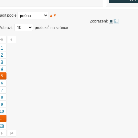
adit podle
▲
▼
Zobrazení:
Zobrazit
produktů na stránce
1
2
3
4
5
6
7
8
9
10
…
25