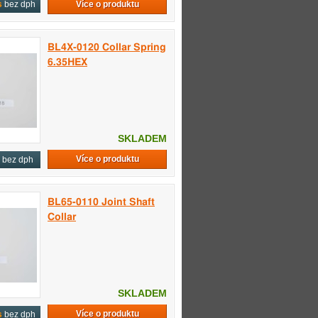
Více o produktu
s
bez dph
BL4X-0120 Collar Spring
6.35HEX
SKLADEM
Více o produktu
bez dph
BL65-0110 Joint Shaft
Collar
SKLADEM
Více o produktu
s
bez dph